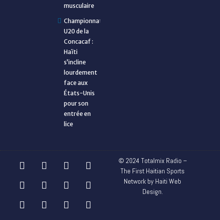
musculaire
Championnat
U20 de la
Concacaf :
Haïti
s’incline
lourdement
face aux
États-Unis
pour son
entrée en
lice
© 2024 Totalmix Radio –
The First Haitian Sports
Network by Haiti Web
Design.