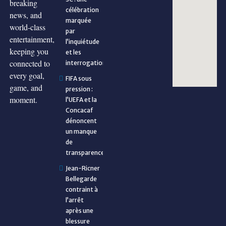
breaking
célébration
news, and
marquée
world-class
par
entertainment,
l’inquiétude
keeping you
et les
connected to
interrogations
every goal,
FIFA sous
game, and
pression :
moment.
l’UEFA et la
Concacaf
dénoncent
un manque
de
transparence
Jean-Ricner
Bellegarde
contraint à
l’arrêt
après une
blessure