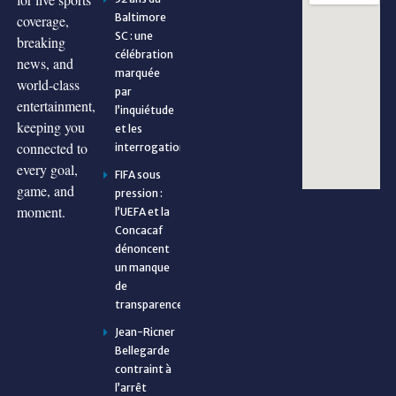
Baltimore
coverage,
SC : une
breaking
célébration
news, and
marquée
world-class
par
entertainment,
l’inquiétude
keeping you
et les
connected to
interrogations
every goal,
FIFA sous
game, and
pression :
moment.
l’UEFA et la
Concacaf
dénoncent
un manque
de
transparence
Jean-Ricner
Bellegarde
contraint à
l’arrêt