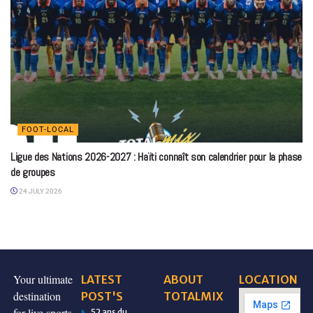
FOOT-LOCAL
Ligue des Nations 2026-2027 : Haïti connaît son calendrier pour la phase
de groupes
24 JULY 2026
Your ultimate
LATEST
ABOUT
LOCATION
destination
POST'S
TOTALMIX
for live sports
52 ans du