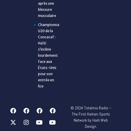
après une
blessure
musculaire
Championnat
U20 de la
Concacaf :
Haïti
s’incline
lourdement
face aux
États-Unis
pour son
entrée en
lice
© 2024 Totalmix Radio –
The First Haitian Sports
Network by Haiti Web
Design.