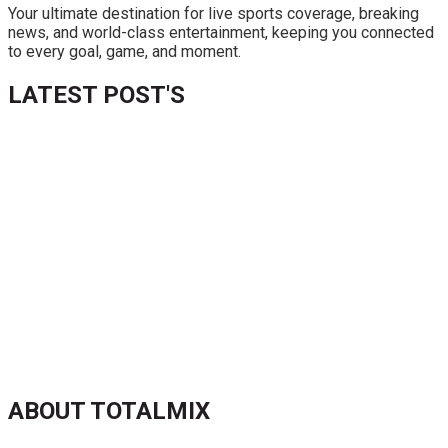
Your ultimate destination for live sports coverage, breaking
news, and world-class entertainment, keeping you connected
to every goal, game, and moment.
LATEST POST'S
52 ans du Baltimore SC : une célébration marquée par
l’inquiétude et les interrogations
FIFA sous pression : l’UEFA et la Concacaf dénoncent un
manque de transparence
Jean-Ricner Bellegarde contraint à l’arrêt après une blessure
musculaire
Championnat U20 de la Concacaf : Haïti s’incline lourdement
face aux États-Unis pour son entrée en lice
ABOUT TOTALMIX