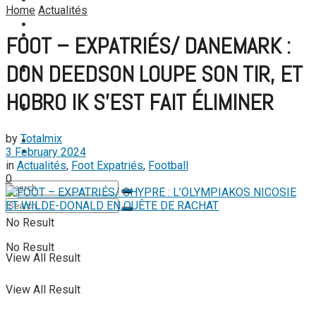
FOOTBALL FÉMININ
Home
Actualités
View All Result
FOOT EXPATRIÉS
FOOT EXPATRIÉS
FOOT – EXPATRIÉS/ DANEMARK :
DON DEEDSON LOUPE SON TIR, ET
BASKETBALL
BASKETBALL
HOBRO IK S’EST FAIT ÉLIMINER
TENNIS
TENNIS
by
Totalmix
TENNIS DE TABLE
3 February 2024
TENNIS DE TABLE
in
Actualités
,
Foot Expatriés
,
Football
0
No Result
No Result
View All Result
View All Result