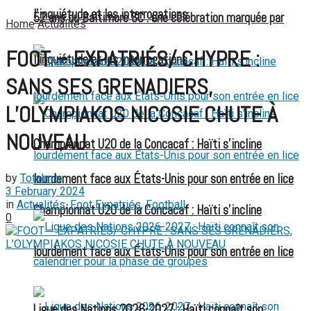
l’inquiétude et les interrogations
52 ans du Baltimore SC : une célébration marquée par
Home
Actualités
FOOT – EXPATRIÉS/ CHYPRE :
l’inquiétude et les interrogations
SANS SES GRENADIERS,
L’OLYMPIAKOS NICOSIE CHUTE À
NOUVEAU
Championnat U20 de la Concacaf : Haïti s’incline
lourdement face aux États-Unis pour son entrée en lice
by
Totalmix
3 February 2024
in
Actualités
,
Foot Expatriés
,
Football
Championnat U20 de la Concacaf : Haïti s’incline
0
lourdement face aux États-Unis pour son entrée en lice
Ligue des Nations 2026-2027 : Haïti connaît son