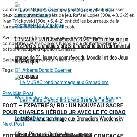
Contre toute attente, l’Olympiakos Nicosie allait encaisser
deux buts durant les arrêts de jeu. Rafael Lopes (90e, +3, 3-2) et
Ivan Trickovski (90e, +5, 4-2) ont été les bourreaux de la
formation de l’Olympiakos Nicosie.
Avec 4 misérables points acquis après 7 journées de
CONCACAF U20 Championship 2026 : Haïti mise sur un
compétition, l’Olympiakos Nicosie qui doit affronter le 21
Les Petits Grenadiers prêts à relever le défi continental
octobre l’équipe d’Apollon Limassol.
groupe de 21 joueurs pour rêver du Mondial et des Jeux
Barbarah Bourdeau/totalmixradio.com
au Mexique
Tags:
D1 Arkema
Donald Guerrier
olympiques
Previous Post
FOOT – EXPATRIÉS/ RD : UN NOUVEAU SACRE
POUR CHARLES HÉROLD JR AVEC LE FC CIBAO
Le MJSAC rend hommage aux Grenadiers Woodensky
Next Post
Olivier Pierre et Danley Jean-Jacques
FOOTBALL : UN SIT-IN DEVANT LA CONCACAF