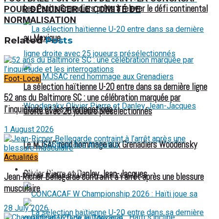
Les Petits Grenadiers prêts à relever le défi continental
POUR DÉNONCER LE COMITÉ DE
NORMALISATION
au Mexique
Related
Posts
Foot-Local
La sélection haïtienne U-20 entre dans sa dernière ligne
52 ans du Baltimore SC : une célébration marquée par
l’inquiétude et les interrogations
droite avec 25 joueurs présélectionnés
1 August 2026
Le MJSAC rend hommage aux Grenadiers Woodensky
Football des Amputés
Actualités
FOOTBALL FÉMININ
Olivier Pierre et Danley Jean-Jacques
Jean-Ricner Bellegarde contraint à l’arrêt après une blessure
musculaire
28 July 2026