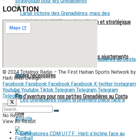
LOCATION
Mondial féminin 2027 : une liste élargie et stratégique
pour les Grenadières
Large victoire des Grenadières, mais des ajustements
© 2024 Totalmix Radio – The First Haitian Sports Network by
encore nécessaires
Haiti Web Design.
Facebook
Facebook
Facebook
Facebook
X-twitter
Instagram
Youtube
Youtube
Tiktok
Telegram
Telegram
Telegram
Fin d’aventure pour nos petites Grenadières au Costa
Telegram
Rica
No Result
View All Result
Accueil
Football