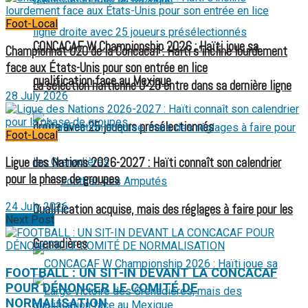
Foot-Local
CONCACAF W Championship 2026 : Haïti joue sa
Championnat U20 de la Concacaf : Haïti s’incline lourdement
face aux États-Unis pour son entrée en lice
qualification face au Mexique
La sélection haïtienne U-20 entre dans sa dernière ligne
28 July 2026
droite avec 25 joueurs présélectionnés
Foot-Local
Ligue des Nations 2026-2027 : Haïti connaît son calendrier
pour la phase de groupes
Football des Amputés
24 July 2026
Qualification acquise, mais des réglages à faire pour les
Next Post
FOOTBALL FÉMININ
Grenadières
FOOTBALL : UN SIT-IN DEVANT LA CONCACAF
POUR DÉNONCER LE COMITÉ DE
NORMALISATION