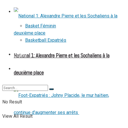
BASKETBALL
Basket Féminin
Basketball Expatriés
National 1: Alexandre Pierre et les Sochaliens à la
TENNIS
TENNIS DE TABLE
deuxième place
No Result
View All Result