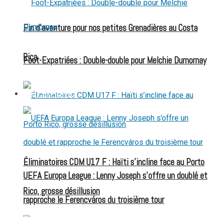
Fin d’aventure pour nos petites Grenadières au Costa
Rica
Foot-Expatriées : Double-double pour Melchie Dumornay
FOOT EXPATRIÉS
Éliminatoires CDM U17 F : Haïti s’incline face au Porto
UEFA Europa League : Lenny Joseph s’offre un doublé et
Rico, grosse désillusion
rapproche le Ferencváros du troisième tour