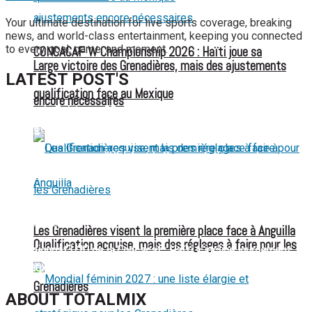
Your ultimate destination for live sports coverage, breaking
news, and world-class entertainment, keeping you connected
to every goal, game, and moment.
CONCACAF W Championship 2026 : Haïti joue sa
Large victoire des Grenadières, mais des ajustements
LATEST POST'S
qualification face au Mexique
encore nécessaires
52 ans du Baltimore SC : une célébration marquée par
l’inquiétude et les interrogations
FIFA sous pression : l’UEFA et la Concacaf dénoncent un
manque de transparence
Jean-Ricner Bellegarde contraint à l’arrêt après une blessure
musculaire
Les Grenadières visent la première place face à Anguilla
Qualification acquise, mais des réglages à faire pour les
Championnat U20 de la Concacaf : Haïti s’incline lourdement
face aux États-Unis pour son entrée en lice
Grenadières
ABOUT TOTALMIX