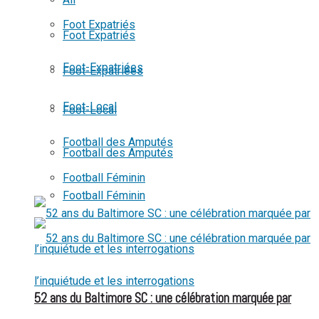
View All Result
Foot Expatriés
Foot Expatriés
Foot-Expatriées
Foot-Expatriées
Foot-Local
Foot-Local
Football des Amputés
Football des Amputés
Football Féminin
Football Féminin
52 ans du Baltimore SC : une célébration marquée par