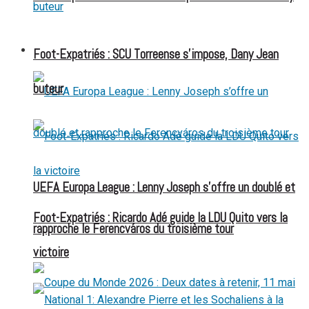
FOOT EXPATRIÉS
Foot-Expatriés : SCU Torreense s’impose, Dany Jean
buteur
UEFA Europa League : Lenny Joseph s’offre un doublé et
Foot-Expatriés : Ricardo Adé guide la LDU Quito vers la
rapproche le Ferencváros du troisième tour
victoire