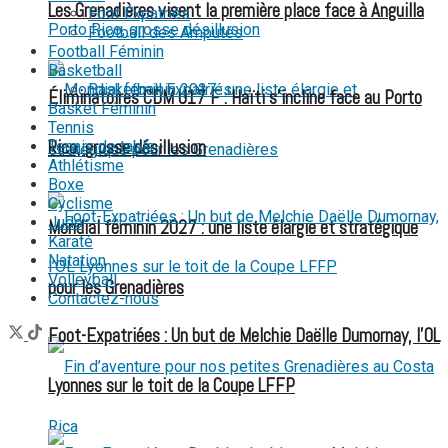
Les Grenadières visent la première place face à Anguilla
Foot Expatriés
Football des Amputés
Football Féminin
Basketball
Basketball Expatriés
Éliminatoires CDM U17 F : Haïti s’incline face au Porto
Basket Féminin
Tennis
Rico, grosse désillusion
Tennis de table
Athlétisme
Boxe
Cyclisme
Judo
Mondial féminin 2027 : une liste élargie et stratégique
Karaté
Natation
Volleyball
pour les Grenadières
Contactez-nous
Foot-Expatriées : Un but de Melchie Daëlle Dumornay, l’OL
Lyonnes sur le toit de la Coupe LFFP