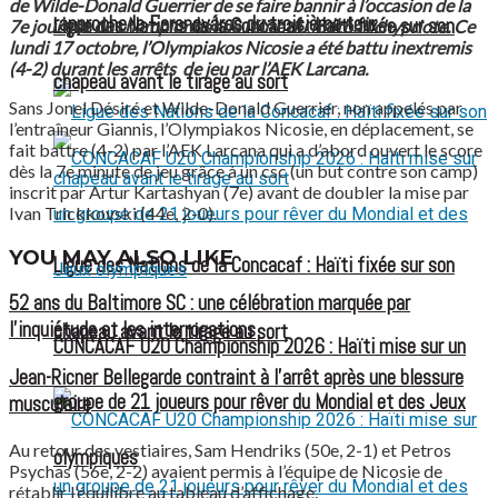
de Wilde-Donald Guerrier de se faire bannir à l’occasion de la
rapproche le Ferencváros du troisième tour
Ligue des Nations de la Concacaf : Haïti fixée sur son
7e journée du championnat de l’élite du football chypriote. Ce
lundi 17 octobre, l’Olympiakos Nicosie a été battu inextremis
(4-2) durant les arrêts de jeu par l’AEK Larcana.
chapeau avant le tirage au sort
Sans Jonel Désiré et Wilde-Donald Guerrier, non appelés par
l’entraîneur Giannis, l’Olympiakos Nicosie, en déplacement, se
fait battre (4-2) par l’AEK Larcana qui a d’abord ouvert le score
dès la 7e minute de jeu grâce à un csc (un but contre son camp)
inscrit par Artur Kartashyan (7e) avant de doubler la mise par
Ivan Trickkovski (44e, 2-0).
YOU MAY ALSO LIKE
Ligue des Nations de la Concacaf : Haïti fixée sur son
52 ans du Baltimore SC : une célébration marquée par
l’inquiétude et les interrogations
chapeau avant le tirage au sort
CONCACAF U20 Championship 2026 : Haïti mise sur un
Jean-Ricner Bellegarde contraint à l’arrêt après une blessure
groupe de 21 joueurs pour rêver du Mondial et des Jeux
musculaire
Au retour des vestiaires, Sam Hendriks (50e, 2-1) et Petros
olympiques
Psychas (56e, 2-2) avaient permis à l’équipe de Nicosie de
rétablir l’équilibre au tableau d’affichage.