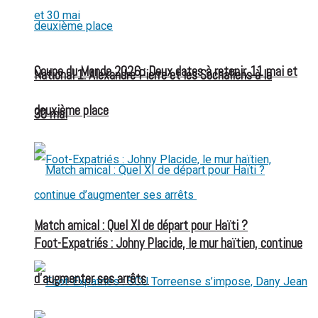
Coupe du Monde 2026 : Deux dates à retenir, 11 mai et
National 1: Alexandre Pierre et les Sochaliens à la
deuxième place
30 mai
Match amical : Quel XI de départ pour Haïti ?
Foot-Expatriés : Johny Placide, le mur haïtien, continue
d’augmenter ses arrêts