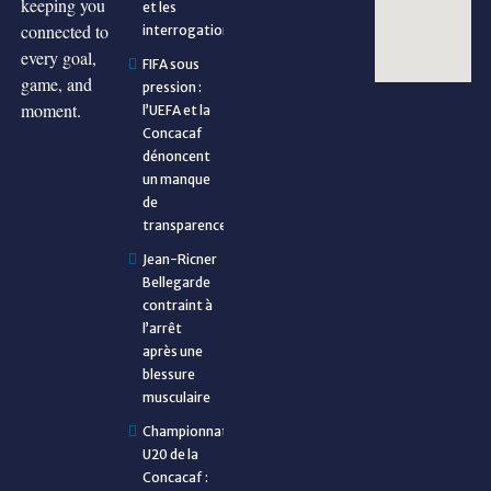
keeping you
et les
connected to
interrogations
every goal,
FIFA sous
game, and
pression :
moment.
l’UEFA et la
Concacaf
dénoncent
un manque
de
transparence
Jean-Ricner
Bellegarde
contraint à
l’arrêt
après une
blessure
musculaire
Championnat
U20 de la
Concacaf :