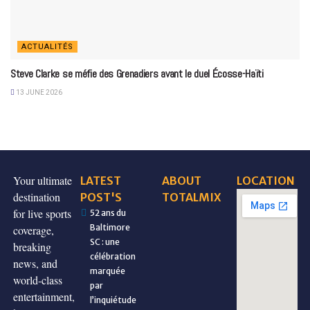
ACTUALITÉS
Steve Clarke se méfie des Grenadiers avant le duel Écosse-Haïti
13 JUNE 2026
Your ultimate
LATEST
ABOUT
LOCATION
destination
POST'S
TOTALMIX
for live sports
52 ans du
Baltimore
coverage,
SC : une
breaking
célébration
news, and
marquée
world-class
par
entertainment,
l’inquiétude