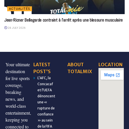
ACTUALITÉS
Jean-Ricner Bellegarde contraint à l’arrêt après une blessure musculaire
28 JULY 2026
Your ultimate
LATEST
ABOUT
LOCATION
destination
POST'S
TOTALMIX
for live sports
L’AFC, la
Concacaf
coverage,
et l’UEFA
breaking
dénoncent
news, and
une «
world-class
rupture de
entertainment,
confiance
keeping you
» au sein
connected to
de la FIFA