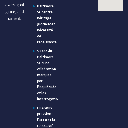
every goal,
Baltimore
game, and
SC : entre
moment.
héritage
glorieux et
nécessité
de
renaissance
52 ans du
Baltimore
SC : une
célébration
marquée
par
l’inquiétude
et les
interrogations
FIFA sous
pression :
l’UEFA et la
Concacaf