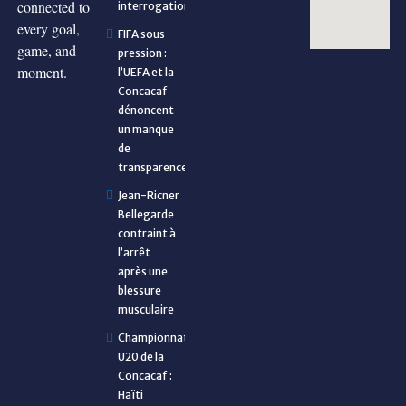
connected to
interrogations
every goal,
FIFA sous
game, and
pression :
moment.
l’UEFA et la
Concacaf
dénoncent
un manque
de
transparence
Jean-Ricner
Bellegarde
contraint à
l’arrêt
après une
blessure
musculaire
Championnat
U20 de la
Concacaf :
Haïti