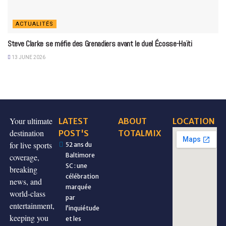
ACTUALITÉS
Steve Clarke se méfie des Grenadiers avant le duel Écosse-Haïti
13 JUNE 2026
Your ultimate
LATEST
ABOUT
LOCATION
destination
POST'S
TOTALMIX
for live sports
52 ans du
Baltimore
coverage,
SC : une
breaking
célébration
news, and
marquée
world-class
par
entertainment,
l’inquiétude
keeping you
et les