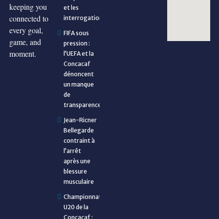
keeping you
et les
connected to
interrogations
every goal,
FIFA sous
game, and
pression :
moment.
l’UEFA et la
Concacaf
dénoncent
un manque
de
transparence
Jean-Ricner
Bellegarde
contraint à
l’arrêt
après une
blessure
musculaire
Championnat
U20 de la
Concacaf :