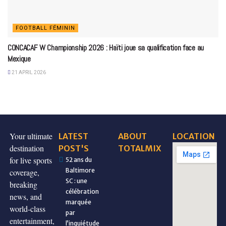
FOOTBALL FÉMININ
CONCACAF W Championship 2026 : Haïti joue sa qualification face au
Mexique
21 APRIL 2026
Your ultimate
LATEST
ABOUT
LOCATION
destination
POST'S
TOTALMIX
for live sports
52 ans du
Baltimore
coverage,
SC : une
breaking
célébration
news, and
marquée
world-class
par
entertainment,
l’inquiétude