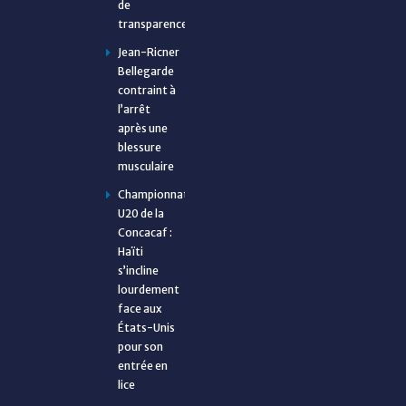
de
transparence
Jean-Ricner
Bellegarde
contraint à
l’arrêt
après une
blessure
musculaire
Championnat
U20 de la
Concacaf :
Haïti
s’incline
lourdement
face aux
États-Unis
pour son
entrée en
lice