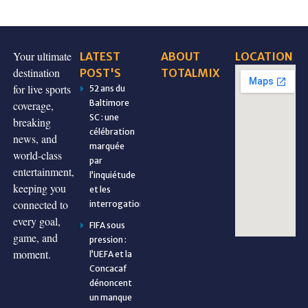
Your ultimate
LATEST
ABOUT
LOCATION
destination
POST'S
TOTALMIX
for live sports
52 ans du
Baltimore
coverage,
SC : une
breaking
célébration
news, and
marquée
world-class
par
entertainment,
l’inquiétude
keeping you
et les
connected to
interrogations
every goal,
FIFA sous
game, and
pression :
moment.
l’UEFA et la
Concacaf
dénoncent
un manque