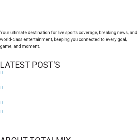
Your ultimate destination for live sports coverage, breaking news, and
world-class entertainment, keeping you connected to every goal,
game, and moment.
LATEST POST'S
52 ans du Baltimore SC : une célébration marquée par l’inquiétude et les
interrogations
FIFA sous pression : l’UEFA et la Concacaf dénoncent un manque de
transparence
Jean-Ricner Bellegarde contraint à l’arrêt après une blessure musculaire
Championnat U20 de la Concacaf : Haïti s’incline lourdement face aux États-
Unis pour son entrée en lice