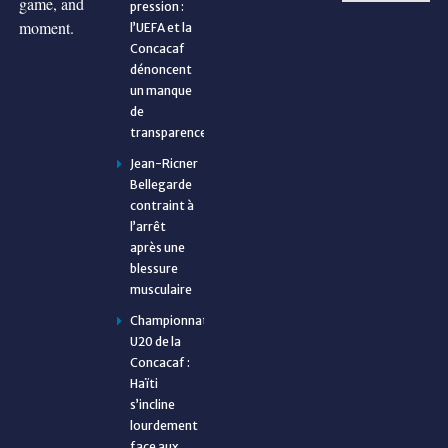
game, and
pression :
moment.
l’UEFA et la
Concacaf
dénoncent
un manque
de
transparence
Jean-Ricner
Bellegarde
contraint à
l’arrêt
après une
blessure
musculaire
Championnat
U20 de la
Concacaf :
Haïti
s’incline
lourdement
face aux