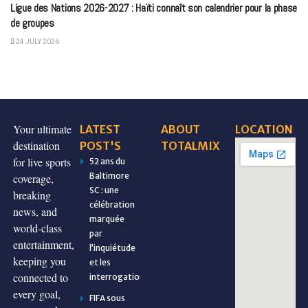
Ligue des Nations 2026-2027 : Haïti connaît son calendrier pour la phase
de groupes
24 JULY 2026
Your ultimate
LATEST
ABOUT
LOCATION
destination
POST'S
TOTALMIX
for live sports
52 ans du
Baltimore
coverage,
SC : une
breaking
célébration
news, and
marquée
world-class
par
entertainment,
l’inquiétude
keeping you
et les
connected to
interrogations
every goal,
FIFA sous