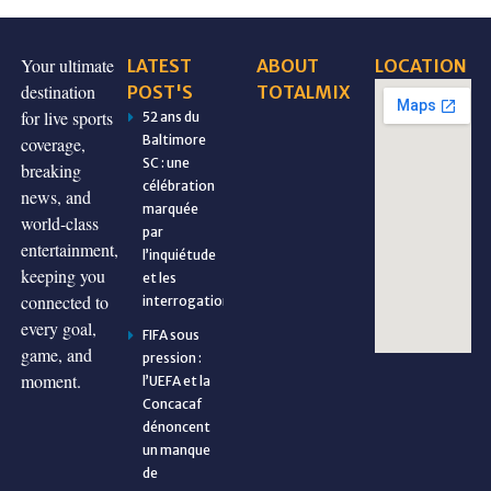
Your ultimate
LATEST
ABOUT
LOCATION
destination
POST'S
TOTALMIX
for live sports
52 ans du
Baltimore
coverage,
SC : une
breaking
célébration
news, and
marquée
world-class
par
entertainment,
l’inquiétude
keeping you
et les
connected to
interrogations
every goal,
FIFA sous
game, and
pression :
moment.
l’UEFA et la
Concacaf
dénoncent
un manque
de