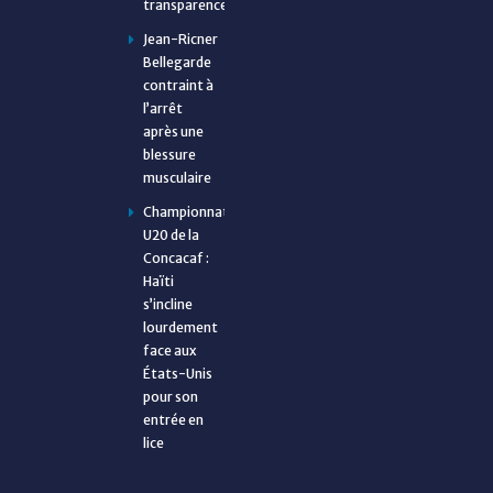
transparence
Jean-Ricner
Bellegarde
contraint à
l’arrêt
après une
blessure
musculaire
Championnat
U20 de la
Concacaf :
Haïti
s’incline
lourdement
face aux
États-Unis
pour son
entrée en
lice