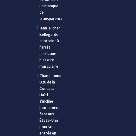
un manque
de
transparence
Jean-Ricner
Bellegarde
contraint à
l’arrêt
après une
blessure
musculaire
Championnat
U20 de la
Concacaf :
Haïti
s’incline
lourdement
face aux
États-Unis
pour son
entrée en