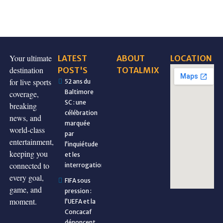
Your ultimate
LATEST
ABOUT
LOCATION
destination
POST'S
TOTALMIX
for live sports
52 ans du
Baltimore
coverage,
SC : une
breaking
célébration
news, and
marquée
world-class
par
entertainment,
l’inquiétude
keeping you
et les
connected to
interrogations
every goal,
FIFA sous
game, and
pression :
moment.
l’UEFA et la
Concacaf
dénoncent