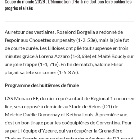
Coupe du monde 2026 : L’élimination d’Haïti ne doit pas faire oublier les
progrès réalisés
Au retour des vestiaires, Roselord Borgella a redonné de
l’espoir aux Chouettes sur penalty (1-2, 53e), mais la joie fut
de courte durée. Les Lilloises ont plié tout suspense en trois
minutes grâce à Lorena Azzaro (1-3, 68e) et Maïté Boucly sur
une jolie frappe (1-4, 71e). En fin de match, Salomé Elisor
plaçait sa tête sur corner (1-5, 87e).
Programme des huitièmes de finale
L’AS Monaco FF, dernier représentant de Régional 1 encore en
lice, sera opposé à domicile au Stade de Reims (D1) de
Melchie Daëlle Dumornay et Kethna Louis. À première vue,
c’est un bon tirage pour les coéquipières de Corventina. Pour
sa part, l’équipe d’Yzeure, qui va récupérer la Grenadière
Chelsea Surpris, pour un duel entre deux équipes de D2, sera à