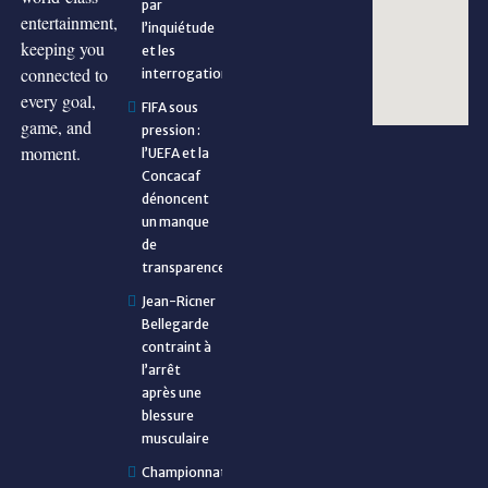
par
entertainment,
l’inquiétude
keeping you
et les
connected to
interrogations
every goal,
FIFA sous
game, and
pression :
moment.
l’UEFA et la
Concacaf
dénoncent
un manque
de
transparence
Jean-Ricner
Bellegarde
contraint à
l’arrêt
après une
blessure
musculaire
Championnat