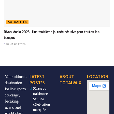
ACTUALITÉS
Divas Mania 2026 : Une troisième journée décisive pour toutes les
équipes
28 MARCH 2026
Your ultimate
LATEST
ABOUT
LOCATION
destination
POST'S
TOTALMIX
for live sports
52 ans du
Baltimore
coverage,
SC : une
breaking
célébration
news, and
marquée
world-class