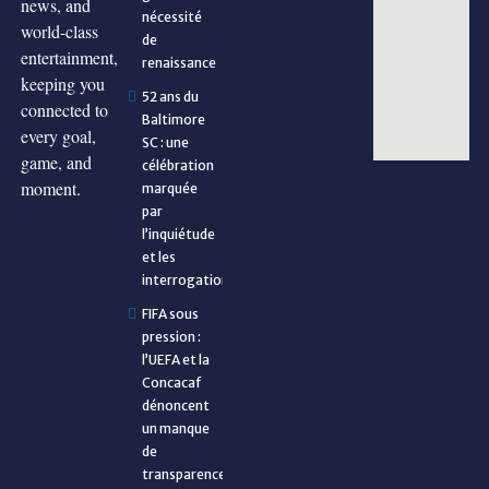
news, and
nécessité
world-class
de
entertainment,
renaissance
keeping you
52 ans du
connected to
Baltimore
every goal,
SC : une
game, and
célébration
moment.
marquée
par
l’inquiétude
et les
interrogations
FIFA sous
pression :
l’UEFA et la
Concacaf
dénoncent
un manque
de
transparence