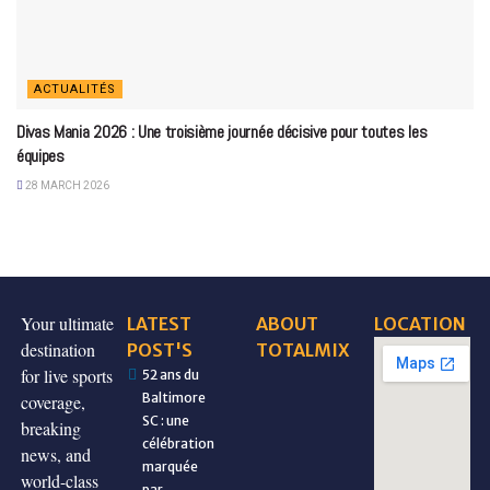
ACTUALITÉS
Divas Mania 2026 : Une troisième journée décisive pour toutes les
équipes
28 MARCH 2026
Your ultimate
LATEST
ABOUT
LOCATION
destination
POST'S
TOTALMIX
for live sports
52 ans du
Baltimore
coverage,
SC : une
breaking
célébration
news, and
marquée
world-class
par