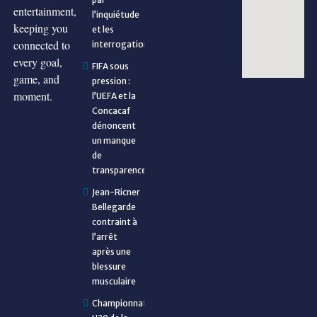
entertainment,
l’inquiétude
keeping you
et les
connected to
interrogations
every goal,
FIFA sous
game, and
pression :
moment.
l’UEFA et la
Concacaf
dénoncent
un manque
de
transparence
Jean-Ricner
Bellegarde
contraint à
l’arrêt
après une
blessure
musculaire
Championnat