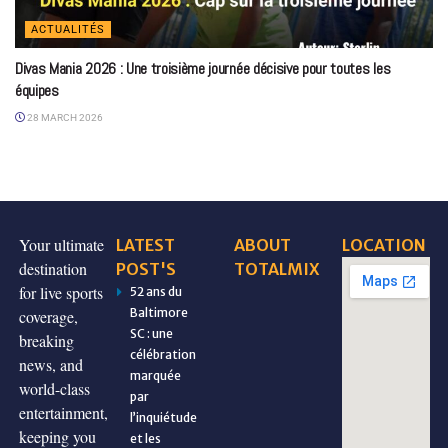
ACTUALITÉS
Divas Mania 2026 : Une troisième journée décisive pour toutes les
équipes
28 MARCH 2026
Your ultimate
LATEST
ABOUT
LOCATION
destination
POST'S
TOTALMIX
for live sports
52 ans du
Baltimore
coverage,
SC : une
breaking
célébration
news, and
marquée
world-class
par
entertainment,
l’inquiétude
keeping you
et les