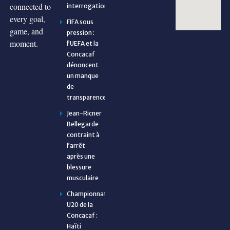
connected to
interrogations
every goal,
FIFA sous
game, and
pression :
moment.
l’UEFA et la
Concacaf
dénoncent
un manque
de
transparence
Jean-Ricner
Bellegarde
contraint à
l’arrêt
après une
blessure
musculaire
Championnat
U20 de la
Concacaf :
Haïti