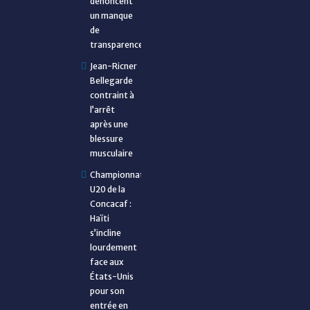
dénoncent
un manque
de
transparence
Jean-Ricner
Bellegarde
contraint à
l’arrêt
après une
blessure
musculaire
Championnat
U20 de la
Concacaf :
Haïti
s’incline
lourdement
face aux
États-Unis
pour son
entrée en