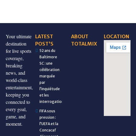
Your ultimate
LATEST
ABOUT
LOCATION
destination
POST'S
TOTALMIX
for live sports
52 ans du
Baltimore
coverage,
SC : une
breaking
célébration
news, and
marquée
world-class
par
entertainment,
l’inquiétude
keeping you
et les
connected to
interrogations
every goal,
FIFA sous
game, and
pression :
moment.
l’UEFA et la
Concacaf