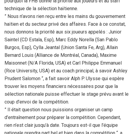
pourquoi la FHB donne la priorité aux joueurs et au staff
technique de la sélection haïtienne.
” Nous n’avons rien reçu entre les mains du gouvernement
haïtien et du secteur privé des affaires. Face à ce constat,
nous donnons la priorité aux six joueurs appelés : Junior
Saintel (CD Estala, Esp), Marc Eddy Norella (San Pablo
Burgos, Esp), Cylla Jeantal (Union Santa Fe, Arg), Allain
Bernard Louis (Alliance de Montréal, Canada), Maxime
Maisonnet (N/A Florida, USA) et Carl Philippe Emmanuel
(Rice University, USA) et au coach principal, à savoir Ashley
Prudent Salomon “, a fait savoir Alph P. Ulysse qui espère
trouver les moyens financiers nécessaires pour que la
sélection nationale puisse effectuer le stage prévu avant le
coup d’envoi de la compétition.
” Il était question nous puissions organiser un camp
d’entraînement pour préparer la compétition. Cependant,
rien n’est clair jusqu’à date. Toujours est-il que l’équipe
nationale prendra part bel et bien dans la compétition “, a