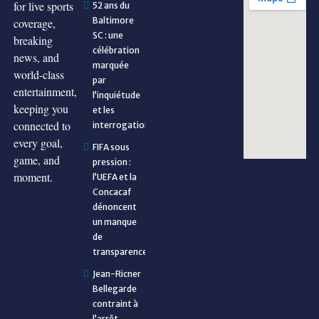
for live sports
52 ans du
Baltimore
coverage,
SC : une
breaking
célébration
news, and
marquée
world-class
par
entertainment,
l’inquiétude
keeping you
et les
connected to
interrogations
every goal,
FIFA sous
game, and
pression :
moment.
l’UEFA et la
Concacaf
dénoncent
un manque
de
transparence
Jean-Ricner
Bellegarde
contraint à
l’arrêt