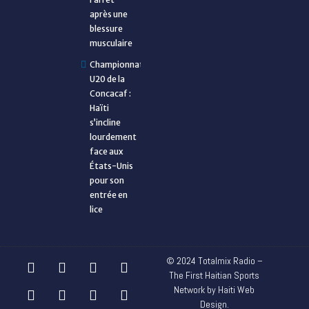
après une
blessure
musculaire
Championnat
U20 de la
Concacaf :
Haïti
s’incline
lourdement
face aux
États-Unis
pour son
entrée en
lice
© 2024 Totalmix Radio –
The First Haitian Sports
Network by Haiti Web
Design.