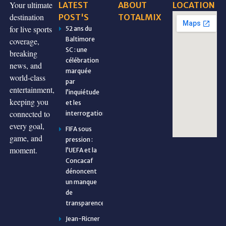
Your ultimate
LATEST
ABOUT
LOCATION
destination
POST'S
TOTALMIX
for live sports
52 ans du
Baltimore
coverage,
SC : une
breaking
célébration
news, and
marquée
world-class
par
entertainment,
l’inquiétude
keeping you
et les
connected to
interrogations
every goal,
FIFA sous
game, and
pression :
moment.
l’UEFA et la
Concacaf
dénoncent
un manque
de
transparence
Jean-Ricner