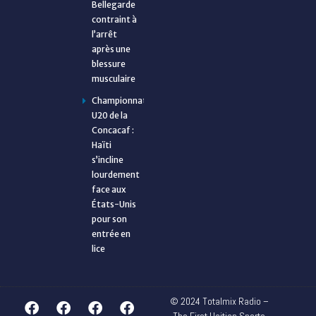
Bellegarde
contraint à
l’arrêt
après une
blessure
musculaire
Championnat
U20 de la
Concacaf :
Haïti
s’incline
lourdement
face aux
États-Unis
pour son
entrée en
lice
© 2024 Totalmix Radio –