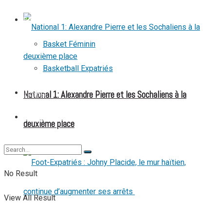
BASKETBALL
Basket Féminin
Basketball Expatriés
National 1: Alexandre Pierre et les Sochaliens à la
TENNIS
TENNIS DE TABLE
deuxième place
No Result
View All Result