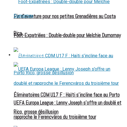
Fin d’aventure pour nos petites Grenadières au Costa
Rica
Foot-Expatriées : Double-double pour Melchie Dumornay
FOOT EXPATRIÉS
Éliminatoires CDM U17 F : Haïti s’incline face au Porto
UEFA Europa League : Lenny Joseph s’offre un doublé et
Rico, grosse désillusion
rapproche le Ferencváros du troisième tour