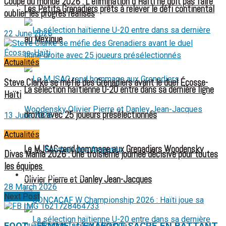
Coupe du monde 2026 : L’élimination d’Haïti ne doit pas faire
Les Petits Grenadiers prêts à relever le défi continental
oublier les progrès réalisés
22 June 2026
au Mexique
Actualités
Steve Clarke se méfie des Grenadiers avant le duel Écosse-
La sélection haïtienne U-20 entre dans sa dernière ligne
Haïti
droite avec 25 joueurs présélectionnés
13 June 2026
Actualités
Le MJSAC rend hommage aux Grenadiers Woodensky
Football des Amputés
Divas Mania 2026 : Une troisième journée décisive pour toutes
les équipes
FOOTBALL FÉMININ
Olivier Pierre et Danley Jean-Jacques
28 March 2026
Next Post
FOOT - FEMME : L'EXAFOOT SACRÉ EN BATTANT