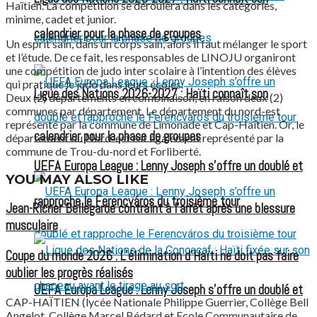
Haïtien. La compétition se déroulera dans les catégories,
minime, cadet et junior.
calendrier pour la phase de groupes
Un esprit sain, dans un corps sain, alors il faut mélanger le sport
et l’étude. De ce fait, les responsables de LINOJU organiront
une compétition de judo inter scolaire à l’intention des élèves
qui pratique le judo dans leurs écoles.
Ligue des Nations 2026-2027 : Haïti connaît son
Deux (2) départements en combinaison, en raison deux (2)
communes par département. Le département du nord-est
représenté par la commune de Limonade et Cap-Haïtien. Or, le
calendrier pour la phase de groupes
département du Nord-est est également représenté par la
commune de Trou-du-nord et Forliberté.
UEFA Europa League : Lenny Joseph s’offre un doublé et
YOU MAY ALSO LIKE
rapproche le Ferencváros du troisième tour
Jean-Ricner Bellegarde contraint à l’arrêt après une blessure
musculaire
Coupe du monde 2026 : L’élimination d’Haïti ne doit pas faire
oublier les progrès réalisés
UEFA Europa League : Lenny Joseph s’offre un doublé et
CAP-HAÏTIEN (lycée Nationale Philippe Guerrier, Collège Bell
Angelot, Collège Marcel Bédard et Ecole Communautaire de