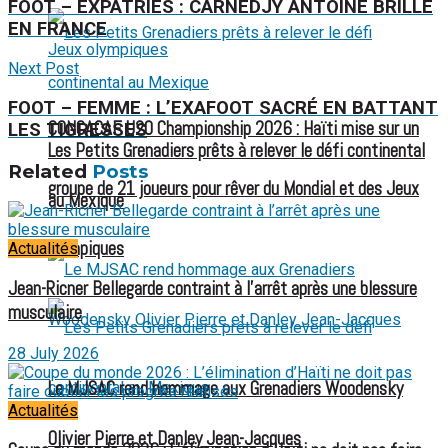
FOOT – EXPATRIÉS : CARNEDJY ANTOINE BRILLE
EN FRANCE
Next Post
FOOT – FEMME : L’EXAFOOT SACRÉ EN BATTANT
CONCACAF U20 Championship 2026 : Haïti mise sur un
LES TIGRESSES
Les Petits Grenadiers prêts à relever le défi continental
Related
Posts
groupe de 21 joueurs pour rêver du Mondial et des Jeux
au Mexique
olympiques
Actualités
Jean-Ricner Bellegarde contraint à l’arrêt après une blessure
musculaire
28 July 2026
Le MJSAC rend hommage aux Grenadiers Woodensky
Actualités
Olivier Pierre et Danley Jean-Jacques