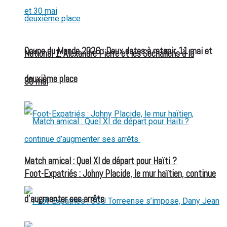
Coupe du Monde 2026 : Deux dates à retenir, 11 mai et
National 1: Alexandre Pierre et les Sochaliens à la
deuxième place
30 mai
Match amical : Quel XI de départ pour Haïti ?
Foot-Expatriés : Johny Placide, le mur haïtien, continue
d’augmenter ses arrêts