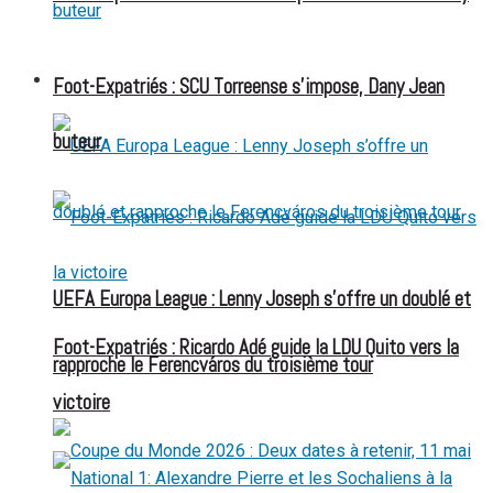
FOOT EXPATRIÉS
Foot-Expatriés : SCU Torreense s’impose, Dany Jean
buteur
UEFA Europa League : Lenny Joseph s’offre un doublé et
Foot-Expatriés : Ricardo Adé guide la LDU Quito vers la
rapproche le Ferencváros du troisième tour
victoire