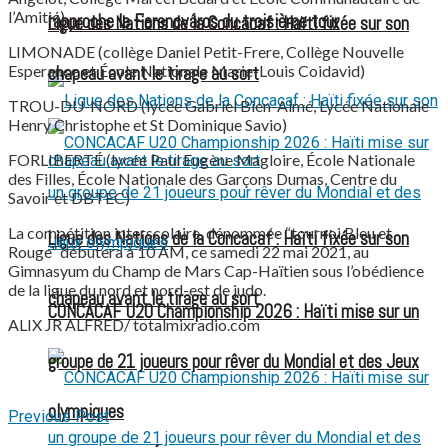
l’Amitié)
rapproche le Ferencváros du troisième tour
Ligue des Nations de la Concacaf : Haïti fixée sur son
LIMONADE (collège Daniel Petit-Frere, Collège Nouvelle
Esperance et École Nationale Marie-Louis Coidavid)
chapeau avant le tirage au sort
TROU-DU-NORD (lycée Gabriel Bien-Aimé, Lycée Nationale
Henry Christophe et St Dominique Savio)
FORLIBERTÉ (lycée Paul Eugène Magloire, École Nationale
des Filles, École Nationale des Garçons Dumas, Centre du
Savoir et DBTEC)
La compétition interscolaire, dénommée “tournoi Bleu et
Ligue des Nations de la Concacaf : Haïti fixée sur son
Rouge” débutera à 10 AM, ce samedi 22 mai 2021, au
Gimnasyum du Champ de Mars Cap-Haïtien sous l’obédience
de la ligue du nord et nord-est de judo.
chapeau avant le tirage au sort
CONCACAF U20 Championship 2026 : Haïti mise sur un
ALIX JR ALFRED/ totalmixradio.com
groupe de 21 joueurs pour rêver du Mondial et des Jeux
olympiques
Previous Post