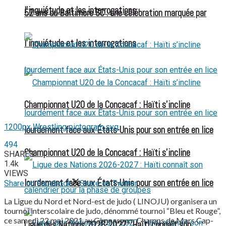
l’inquiétude et les interrogations
52 ans du Baltimore SC : une célébration marquée par
l’inquiétude et les interrogations
Championnat U20 de la Concacaf : Haïti s’incline
1200px Wrestling pictogram.svg
lourdement face aux États-Unis pour son entrée en lice
494
Championnat U20 de la Concacaf : Haïti s’incline
SHARES
1.4k
VIEWS
lourdement face aux États-Unis pour son entrée en lice
Share on Facebook
Share on Twitter
La Ligue du Nord et Nord-est de judo ( LINOJU) organisera un
tournoi interscolaire de judo, dénommé tournoi “Bleu et Rouge”,
ce samedi 22 mai 2021 au Gimnasyum Champs de Mars Cap-
Ligue des Nations 2026-2027 : Haïti connaît son