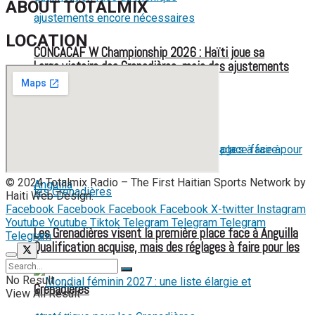
ABOUT TOTALMIX
LOCATION
CONCACAF W Championship 2026 : Haïti joue sa
Large victoire des Grenadières, mais des ajustements
qualification face au Mexique
encore nécessaires
© 2024 Totalmix Radio – The First Haitian Sports Network by
Haiti Web Design.
Facebook
Facebook
Facebook
Facebook
X-twitter
Instagram
Youtube
Youtube
Tiktok
Telegram
Telegram
Telegram
Les Grenadières visent la première place face à Anguilla
Telegram
Qualification acquise, mais des réglages à faire pour les
No Result
Grenadières
View All Result