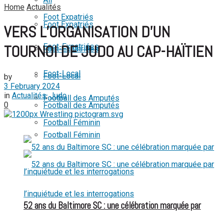
Home
Actualités
View All Result
Foot Expatriés
Foot Expatriés
VERS L’ORGANISATION D’UN
Foot-Expatriées
TOURNOI DE JUDO AU CAP-HAÏTIEN
Foot-Expatriées
Foot-Local
Foot-Local
by
3 February 2024
in
Actualités
,
Judo
Football des Amputés
0
Football des Amputés
Football Féminin
Football Féminin
52 ans du Baltimore SC : une célébration marquée par