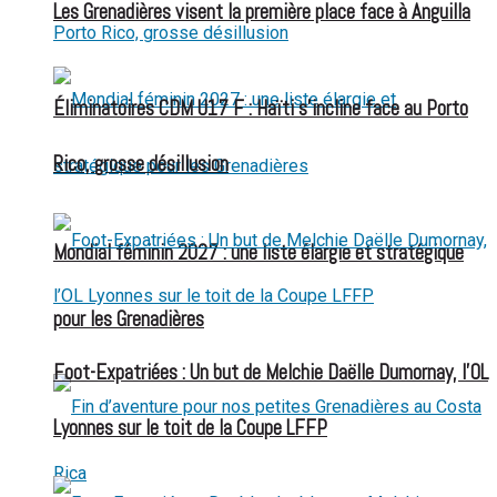
Les Grenadières visent la première place face à Anguilla
Éliminatoires CDM U17 F : Haïti s’incline face au Porto
Rico, grosse désillusion
Mondial féminin 2027 : une liste élargie et stratégique
pour les Grenadières
Foot-Expatriées : Un but de Melchie Daëlle Dumornay, l’OL
Lyonnes sur le toit de la Coupe LFFP