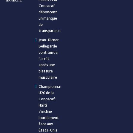
Concacaf
dénoncent
un manque
de
transparence
Jean-Ricner
Bellegarde
contraint à
l’arrêt
après une
blessure
musculaire
Championnat
U20 de la
Concacaf :
Haïti
s’incline
lourdement
face aux
États-Unis