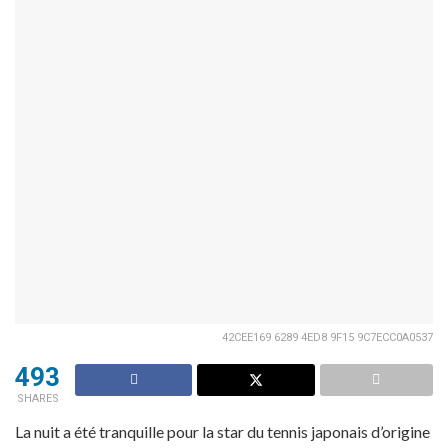
42CEE169 6289 4ED8 9F15 9C7ECC0A0537
493
SHARES
La nuit a été tranquille pour la star du tennis japonais d’origine