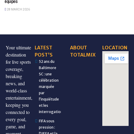
équipes
28 MARCH 2026
Your ultimate
LATEST
ABOUT
LOCATION
destination
POST'S
TOTALMIX
for live sports
52 ans du
Baltimore
coverage,
SC : une
breaking
célébration
news, and
marquée
world-class
par
entertainment,
l’inquiétude
keeping you
et les
connected to
interrogations
every goal,
FIFA sous
game, and
pression :
moment.
l’UEFA et la