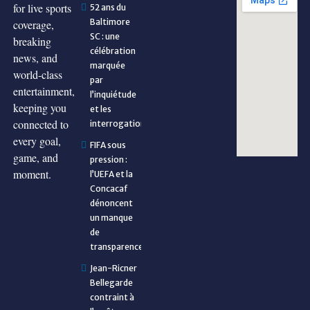
for live sports
52 ans du
Baltimore
coverage,
SC : une
breaking
célébration
news, and
marquée
world-class
par
entertainment,
l’inquiétude
keeping you
et les
connected to
interrogations
every goal,
FIFA sous
game, and
pression :
moment.
l’UEFA et la
Concacaf
dénoncent
un manque
de
transparence
Jean-Ricner
Bellegarde
contraint à