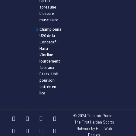
l’arrêt
après une
blessure
musculaire
Championnat
U20 de la
Concacaf :
Haïti
s’incline
lourdement
face aux
États-Unis
pour son
entrée en
lice
© 2024 Totalmix Radio –
The First Haitian Sports
Network by Haiti Web
Design.