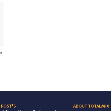
es
 POST'S
ABOUT TOTALMIX