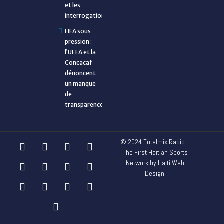
et les
interrogations
FIFA sous
pression :
l’UEFA et la
Concacaf
dénoncent
un manque
de
transparence
© 2024 Totalmix Radio –
The First Haitian Sports
Network by Haiti Web
Design.