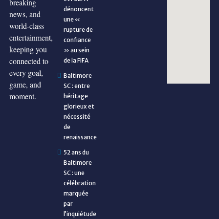
breaking
dénoncent
news, and
une «
world-class
rupture de
entertainment,
confiance
keeping you
» au sein
connected to
de la FIFA
every goal,
Baltimore
game, and
SC : entre
moment.
héritage
glorieux et
nécessité
de
renaissance
52 ans du
Baltimore
SC : une
célébration
marquée
par
l’inquiétude