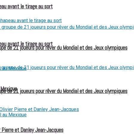
eau avant le tirage au sort
eau avant le tirage au sort
e de 21 joueurs pour rêver du Mondial et des Jeux olympiques
u Mexique
e de 21 joueurs pour rêver du Mondial et des Jeux olympiques
 Pierre et Danley Jean-Jacques