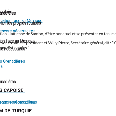
culaire
renadières
ier les progrès réalisés
ation Haïtienne de Sambo, d’être ponctuel et se présenter en tenue
ion face au Mexique
son Croimain, président et Willy Pierre, Secrétaire général, dit : 
ns distinguées “.
re nécessaires
renadières
AS CAPOISE
M DE TURQUIE