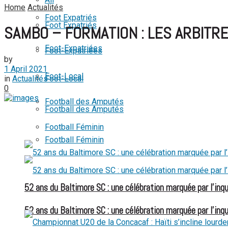
Home
Actualités
View All Result
Foot Expatriés
Foot Expatriés
SAMBO – FORMATION : LES ARBITR
Foot-Expatriées
Foot-Expatriées
by
1 April 2021
Foot-Local
in
Actualités
Foot-Local
0
Football des Amputés
Football des Amputés
Football Féminin
Football Féminin
52 ans du Baltimore SC : une célébration marquée par l’inqu
52 ans du Baltimore SC : une célébration marquée par l’inqu