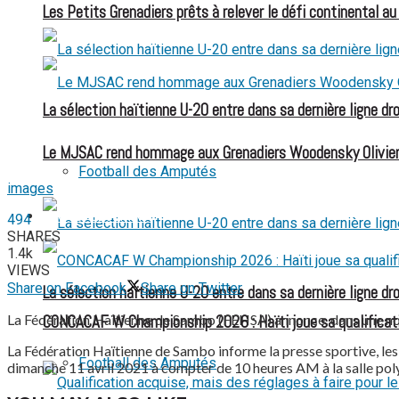
Les Petits Grenadiers prêts à relever le défi continental a
La sélection haïtienne U-20 entre dans sa dernière ligne dr
Le MJSAC rend hommage aux Grenadiers Woodensky Olivier
Football des Amputés
images
FOOTBALL FÉMININ
494
SHARES
1.4k
VIEWS
Share on Facebook
Share on Twitter
La sélection haïtienne U-20 entre dans sa dernière ligne dr
La Fédération Haïtienne de Sambo (FEHSA) annonce, dans une note
CONCACAF W Championship 2026 : Haïti joue sa qualificat
La Fédération Haïtienne de Sambo informe la presse sportive, les 
Football des Amputés
dimanche 11 avril 2021 à compter de 10 heures AM à la salle polyv