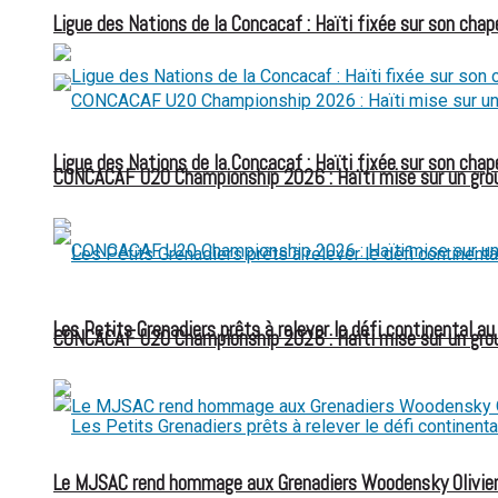
Ligue des Nations de la Concacaf : Haïti fixée sur son chap
Ligue des Nations de la Concacaf : Haïti fixée sur son chap
CONCACAF U20 Championship 2026 : Haïti mise sur un group
Les Petits Grenadiers prêts à relever le défi continental a
CONCACAF U20 Championship 2026 : Haïti mise sur un group
Le MJSAC rend hommage aux Grenadiers Woodensky Olivier