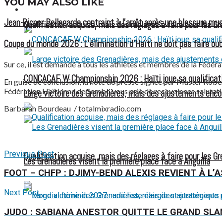
YOU MAY ALSO LIKE
FOOTBALL FÉMININ
Jean-Ricner Bellegarde contraint à l’arrêt après une blessure mus
Qualification acquise, mais des réglages à faire pour les G
Coupe du monde 2026 : L’élimination d’Haïti ne doit pas faire oubl
Sur ce, il est demandé à tous les athlètes et membres de la Fédér
CONCACAF W Championship 2026 : Haïti joue sa qualificat
En guise de conclusion, la note de presse signée par Master Rober
Fédération Haïtienne de Sambo vous prie de recevoir ses salutatio
Large victoire des Grenadières, mais des ajustements enco
Barbarah Bourdeau / totalmixradio.com
Previous Post
Qualification acquise, mais des réglages à faire pour les G
Les Grenadières visent la première place face à Anguilla
FOOT – CHFP : DJIMY-BEND ALEXIS REVIENT À L’
Next Post
JUDO : SABIANA ANESTOR QUITTE LE GRAND SLA