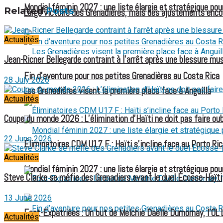
Mondial féminin 2027 : une liste élargie et stratégique pou
Related
Posts
Large victoire des Grenadières, mais des ajustements enco
Actualités
Jean-Ricner Bellegarde contraint à l’arrêt après une blessure mus
Fin d’aventure pour nos petites Grenadières au Costa Rica
28 July 2026
Les Grenadières visent la première place face à Anguilla
Actualités
Coupe du monde 2026 : L’élimination d’Haïti ne doit pas faire oubl
22 June 2026
Éliminatoires CDM U17 F : Haïti s’incline face au Porto Ric
Actualités
Mondial féminin 2027 : une liste élargie et stratégique pou
Steve Clarke se méfie des Grenadiers avant le duel Écosse-Haïti
13 June 2026
Foot-Expatriées : Un but de Melchie Daëlle Dumornay, l’OL 
Actualités