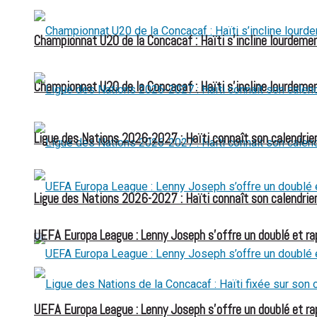
Championnat U20 de la Concacaf : Haïti s’incline lourdemen
Championnat U20 de la Concacaf : Haïti s’incline lourdemen
Ligue des Nations 2026-2027 : Haïti connaît son calendrier
Ligue des Nations 2026-2027 : Haïti connaît son calendrier
UEFA Europa League : Lenny Joseph s’offre un doublé et ra
UEFA Europa League : Lenny Joseph s’offre un doublé et ra