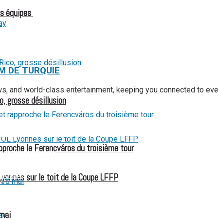
es équipes
M DE TURQUIE
ews, and world-class entertainment, keeping you connected to ev
o, grosse désillusion
 et les interrogations
pproche le Ferencváros du troisième tour
e de transparence
culaire
Lyonnes sur le toit de la Coupe LFFP
 aux États-Unis pour son entrée en lice
 mai