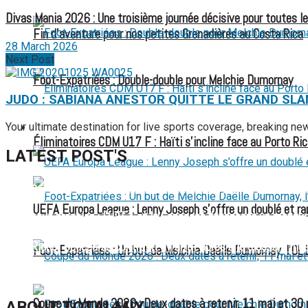
Divas Mania 2026 : Une troisième journée décisive pour toutes l
Fin d’aventure pour nos petites Grenadières au Costa Rica
28 March 2026
Next Post
Foot-Expatriées : Double-double pour Melchie Dumornay
JUDO : SABIANA ANESTOR QUITTE LE GRAND SLA
Your ultimate destination for live sports coverage, breaking n
FOOT EXPATRIÉS
Éliminatoires CDM U17 F : Haïti s’incline face au Porto Ric
LATEST POST'S
52 ans du Baltimore SC : une célébration marquée par l’inquiétude
UEFA Europa League : Lenny Joseph s’offre un doublé et ra
FIFA sous pression : l’UEFA et la Concacaf dénoncent un manqu
Jean-Ricner Bellegarde contraint à l’arrêt après une blessure mus
Foot-Expatriées : Un but de Melchie Daëlle Dumornay, l’OL 
Championnat U20 de la Concacaf : Haïti s’incline lourdement face
Coupe du Monde 2026 : Deux dates à retenir, 11 mai et 30
ABOUT TOTALMIX