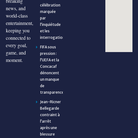
breaking
célébration
news, and
marquée
world-class
par
entertainment,
l’inquiétude
keeping you
et les
connected to
interrogations
every goal,
FIFA sous
game, and
pression :
moment.
l’UEFA et la
Concacaf
dénoncent
un manque
de
transparence
Jean-Ricner
Bellegarde
contraint à
l’arrêt
après une
blessure