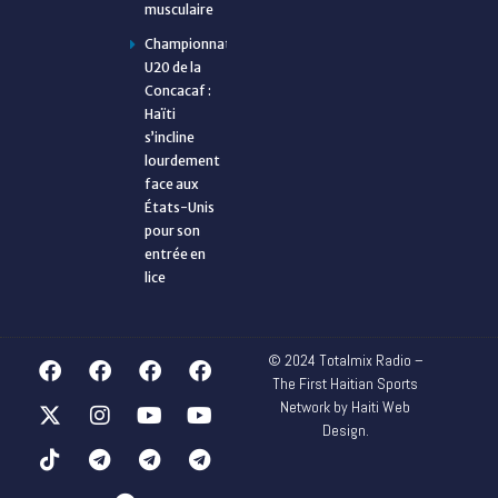
musculaire
Championnat
U20 de la
Concacaf :
Haïti
s’incline
lourdement
face aux
États-Unis
pour son
entrée en
lice
© 2024 Totalmix Radio –
The First Haitian Sports
Network by Haiti Web
Design.