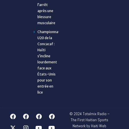
l’arrêt
après une
blessure
musculaire
Championnat
U20 de la
Concacaf :
Haïti
s’incline
lourdement
face aux
États-Unis
pour son
entrée en
lice
© 2024 Totalmix Radio –
The First Haitian Sports
Network by Haiti Web