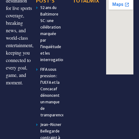
destination
POST'S
TOTALMIX
for live sports
52 ans du
Baltimore
coverage,
SC : une
breaking
célébration
news, and
marquée
world-class
par
entertainment,
l’inquiétude
keeping you
et les
connected to
interrogations
every goal,
FIFA sous
game, and
pression :
moment.
l’UEFA et la
Concacaf
dénoncent
un manque
de
transparence
Jean-Ricner
Bellegarde
contraint à