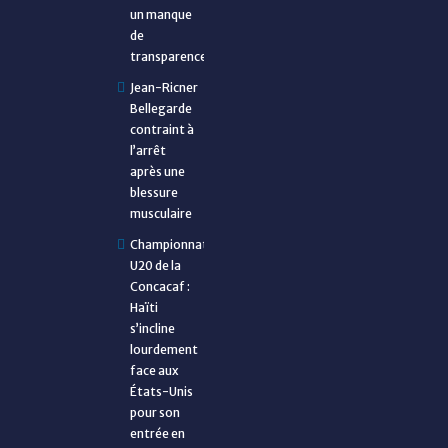
un manque
de
transparence
Jean-Ricner
Bellegarde
contraint à
l’arrêt
après une
blessure
musculaire
Championnat
U20 de la
Concacaf :
Haïti
s’incline
lourdement
face aux
États-Unis
pour son
entrée en