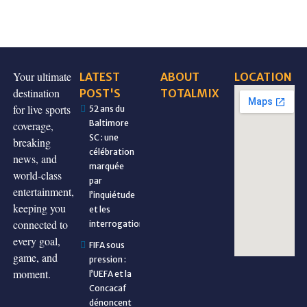
Your ultimate
LATEST
ABOUT
LOCATION
destination
POST'S
TOTALMIX
for live sports
52 ans du
Baltimore
coverage,
SC : une
breaking
célébration
news, and
marquée
world-class
par
entertainment,
l’inquiétude
keeping you
et les
connected to
interrogations
every goal,
FIFA sous
game, and
pression :
moment.
l’UEFA et la
Concacaf
dénoncent