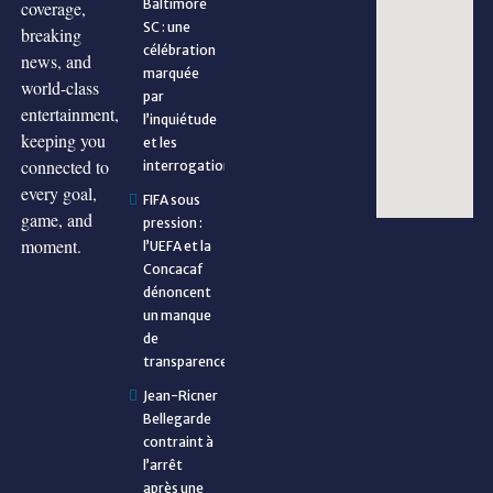
Baltimore
coverage,
SC : une
breaking
célébration
news, and
marquée
world-class
par
entertainment,
l’inquiétude
keeping you
et les
connected to
interrogations
every goal,
FIFA sous
game, and
pression :
moment.
l’UEFA et la
Concacaf
dénoncent
un manque
de
transparence
Jean-Ricner
Bellegarde
contraint à
l’arrêt
après une