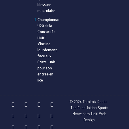
blessure
musculaire
Championnat
U20 de la
Concacaf :
Haïti
s’incline
lourdement
face aux
États-Unis
pour son
entrée en
lice
© 2024 Totalmix Radio –
The First Haitian Sports
Network by Haiti Web
Design.