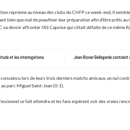
ition reprenne au niveau des clubs du CHFP ce week-end, il semble 
t tant bien que mal de peaufiner leur préparation afin d’être prêts 
C va devoir affronter l’AS Capoise qui s’était défaite de ce même R
étude et les interrogations
Jean-Ricner Bellegarde contraint 
onvaincu lors de leurs trois derniers matchs amicaux, un nul contr
 au parc Miguel Saint-Jean (0-1).
ssionnel se fait attendre et les fans espèrent voir des vraies renc