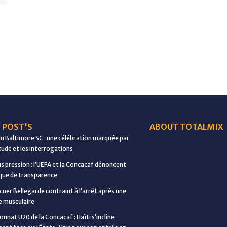
 POST'S
ABOUT TOTALMIX
du Baltimore SC : une célébration marquée par
étude et les interrogations
us pression : l’UEFA et la Concacaf dénoncent
ue de transparence
cner Bellegarde contraint à l’arrêt après une
e musculaire
nnat U20 de la Concacaf : Haïti s’incline