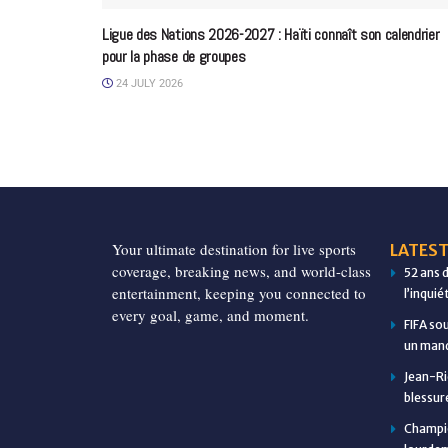
Ligue des Nations 2026-2027 : Haïti connaît son calendrier
pour la phase de groupes
24 JULY 2026
Your ultimate destination for live sports
LATEST
coverage, breaking news, and world-class
52 ans 
entertainment, keeping you connected to
l’inqui
every goal, game, and moment.
FIFA so
un manq
Jean-Ri
blessur
Champio