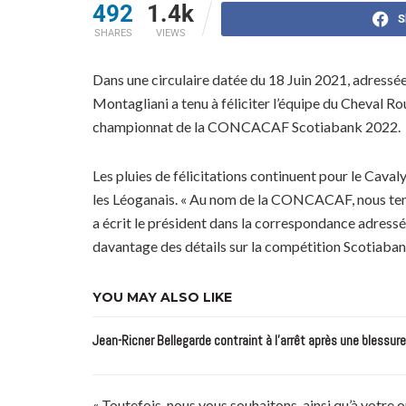
492
1.4k
S
SHARES
VIEWS
Dans une circulaire datée du 18 Juin 2021, adres
Montagliani a tenu à féliciter l’équipe du Cheval 
championnat de la CONCACAF Scotiabank 2022.
Les pluies de félicitations continuent pour le Cava
les Léoganais. « Au nom de la CONCACAF, nous te
a écrit le président dans la correspondance adress
davantage des détails sur la compétition Scotiaban
YOU MAY ALSO LIKE
Jean-Ricner Bellegarde contraint à l’arrêt après une blessur
« Toutefois, nous vous souhaitons, ainsi qu’à votre