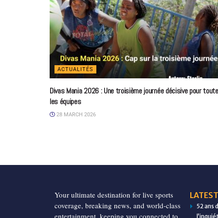
ACTUALITÉS
Divas Mania 2026 : Une troisième journée décisive pour tout
les équipes
28 MARCH 2026
Your ultimate destination for live sports
LATEST
coverage, breaking news, and world-class
52 ans 
entertainment, keeping you connected to
l’inqui