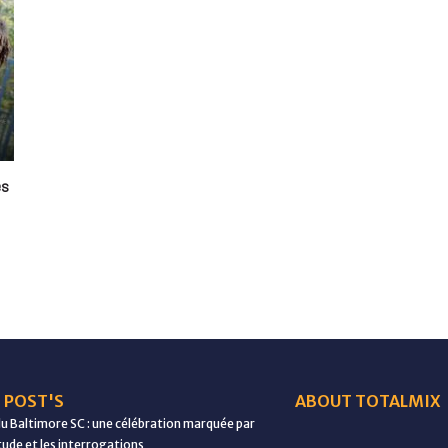
es
 POST'S
ABOUT TOTALMIX
du Baltimore SC : une célébration marquée par
étude et les interrogations