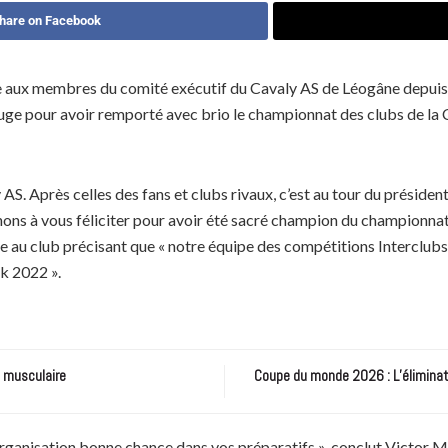
hare on Facebook
sée aux membres du comité exécutif du Cavaly AS de Léogâne depu
Rouge pour avoir remporté avec brio le championnat des clubs de la
ly AS. Après celles des fans et clubs rivaux, c’est au tour du pré
nons à vous féliciter pour avoir été sacré champion du champion
ée au club précisant que « notre équipe des compétitions Intercl
k 2022 ».
e musculaire
Coupe du monde 2026 : L’éliminatio
 organisation bonne chance dans vos préparatifs », conclut Victor M