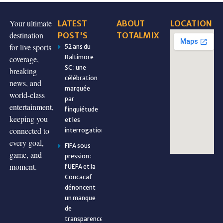
Your ultimate
LATEST
ABOUT
LOCATION
destination
POST'S
TOTALMIX
for live sports
52 ans du
Baltimore
coverage,
SC : une
breaking
célébration
news, and
marquée
world-class
par
entertainment,
l’inquiétude
keeping you
et les
connected to
interrogations
every goal,
FIFA sous
game, and
pression :
moment.
l’UEFA et la
Concacaf
dénoncent
un manque
de
transparence