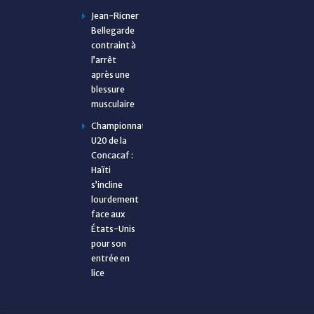
Jean-Ricner
Bellegarde
contraint à
l’arrêt
après une
blessure
musculaire
Championnat
U20 de la
Concacaf :
Haïti
s’incline
lourdement
face aux
États-Unis
pour son
entrée en
lice