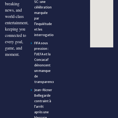
SC : une
breaking
célébration
news, and
marquée
world-class
par
entertainment,
l’inquiétude
keeping you
et les
connected to
interrogations
every goal,
FIFA sous
game, and
pression :
moment.
l’UEFA et la
Concacaf
dénoncent
un manque
de
transparence
Jean-Ricner
Bellegarde
contraint à
l’arrêt
après une
blessure