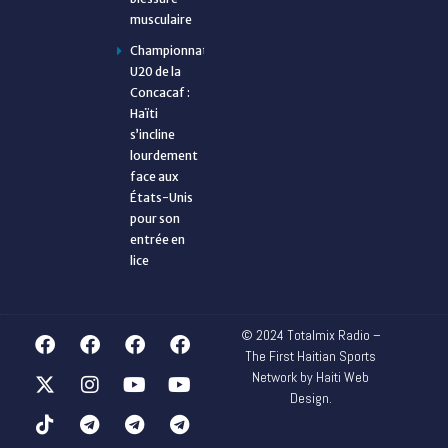
musculaire
Championnat
U20 de la
Concacaf :
Haïti
s’incline
lourdement
face aux
États-Unis
pour son
entrée en
lice
© 2024 Totalmix Radio –
The First Haitian Sports
Network by Haiti Web
Design.