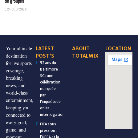
de groupes
24 JULY 2026
Your ultimate
LATEST
ABOUT
LOCATION
destination
POST'S
TOTALMIX
for live sports
52 ans du
Baltimore
coverage,
SC : une
breaking
célébration
news, and
marquée
world-class
par
entertainment,
l’inquiétude
keeping you
et les
connected to
interrogations
every goal,
FIFA sous
game, and
pression :
moment.
l’UEFA et la