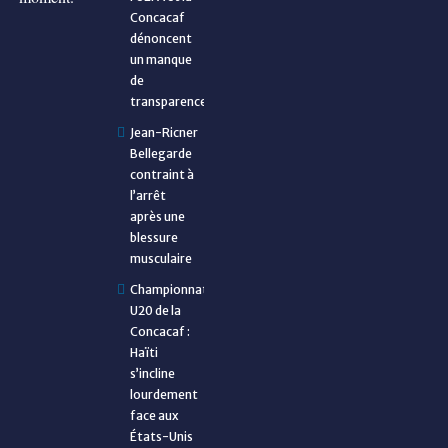
Concacaf
dénoncent
un manque
de
transparence
Jean-Ricner
Bellegarde
contraint à
l’arrêt
après une
blessure
musculaire
Championnat
U20 de la
Concacaf :
Haïti
s’incline
lourdement
face aux
États-Unis