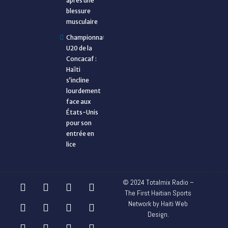
après une
blessure
musculaire
Championnat
U20 de la
Concacaf :
Haïti
s’incline
lourdement
face aux
États-Unis
pour son
entrée en
lice
© 2024 Totalmix Radio –
The First Haitian Sports
Network by Haiti Web
Design.