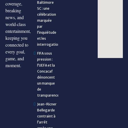
Baltimore
coverage,
SC : une
breaking
célébration
news, and
marquée
world-class
par
entertainment,
l’inquiétude
keeping you
et les
connected to
interrogations
every goal,
FIFA sous
game, and
pression :
moment.
l’UEFA et la
Concacaf
dénoncent
un manque
de
transparence
Jean-Ricner
Bellegarde
contraint à
l’arrêt