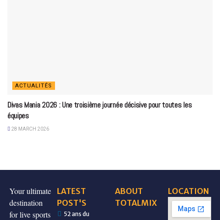
ACTUALITÉS
Divas Mania 2026 : Une troisième journée décisive pour toutes les
équipes
28 MARCH 2026
Your ultimate
LATEST
ABOUT
LOCATION
destination
POST'S
TOTALMIX
for live sports
52 ans du