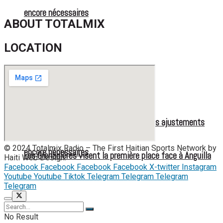
face aux États-Unis pour son entrée en lice
encore nécessaires
ABOUT TOTALMIX
LOCATION
Large victoire des Grenadières, mais des ajustements
© 2024 Totalmix Radio – The First Haitian Sports Network by
encore nécessaires
Les Grenadières visent la première place face à Anguilla
Haiti Web Design.
Facebook
Facebook
Facebook
Facebook
X-twitter
Instagram
Youtube
Youtube
Tiktok
Telegram
Telegram
Telegram
Telegram
No Result