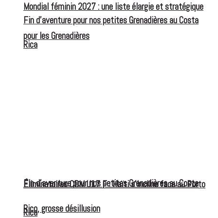
Mondial féminin 2027 : une liste élargie et stratégique
Fin d’aventure pour nos petites Grenadières au Costa
pour les Grenadières
Rica
Fin d’aventure pour nos petites Grenadières au Costa
Éliminatoires CDM U17 F : Haïti s’incline face au Porto
Rico, grosse désillusion
Rica