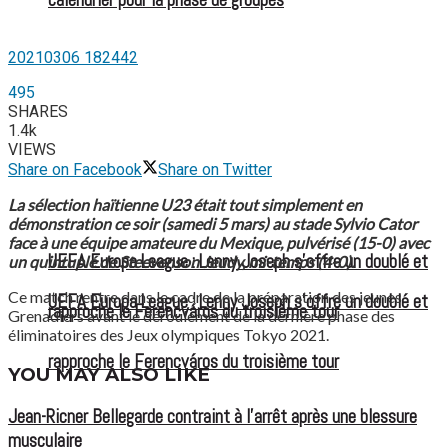
20210306 182442
495
SHARES
1.4k
VIEWS
Share on Facebook
Share on Twitter
La sélection haïtienne U23 était tout simplement en
démonstration ce soir (samedi 5 mars) au stade Sylvio Cator
face à une équipe amateure du Mexique, pulvérisé (15-0) avec
UEFA Europa League : Lenny Joseph s’offre un doublé et
un quintuplé de Steevenson Jeudy, mi-temps (4-0).
Ce match rentre dans le cadre de la préparation des jeunes
UEFA Europa League : Lenny Joseph s’offre un doublé et
rapproche le Ferencváros du troisième tour
Grenadiers avant le déroulement de la dernière phase des
éliminatoires des Jeux olympiques Tokyo 2021.
rapproche le Ferencváros du troisième tour
YOU MAY ALSO LIKE
Jean-Ricner Bellegarde contraint à l’arrêt après une blessure
musculaire