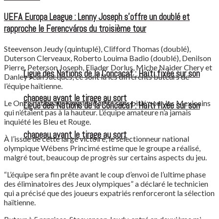
UEFA Europa League : Lenny Joseph s’offre un doublé et
rapproche le Ferencváros du troisième tour
Steevenson Jeudy (quintuplé), Clifford Thomas (doublé),
Duterson Clerveaux, Roberto Louima Badio (doublé), Denilson
Pierre, Peterson Joseph, Eliader Dorlus, Miche Naider Chery et
Ligue des Nations de la Concacaf : Haïti fixée sur son
Danley Jean Jacques, ce sont là les différents buteurs de
l’équipe haïtienne.
chapeau avant le tirage au sort
Le Onze national olympique a été sans pitié pour les Mexicains
Ligue des Nations de la Concacaf : Haïti fixée sur son
qui n’étaient pas à la hauteur. L’équipe amateure n’a jamais
inquiété les Bleu et Rouge.
chapeau avant le tirage au sort
À l’issue de cette large victoire, le sélectionneur national
olympique Wébens Princimé estime que le groupe a réalisé,
malgré tout, beaucoup de progrès sur certains aspects du jeu.
“L’équipe sera fin prête avant le coup d’envoi de l’ultime phase
des éliminatoires des Jeux olympiques” a déclaré le technicien
qui a précisé que des joueurs expatriés renforceront la sélection
haïtienne.