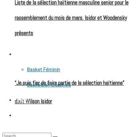
Liste de la sélection haïtienne masculine senior pour le
rassemblement du mois de mars, Isidor et Woodensky
présents
BASKETBALL
Basket Féminin
“Je suis fier de faire partie de la sélection haïtienne”
Basketball Expatriés
dixit Wilson Isidor
TENNIS
TENNIS DE TABLE