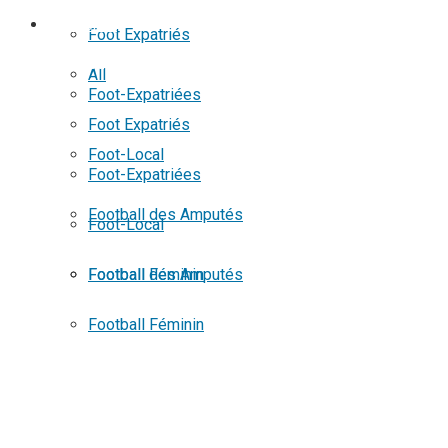
No Result
FOOTBALL
Foot Expatriés
View All Result
All
Foot-Expatriées
Foot Expatriés
Foot-Local
Foot-Expatriées
Football des Amputés
Foot-Local
Football Féminin
Football des Amputés
Football Féminin