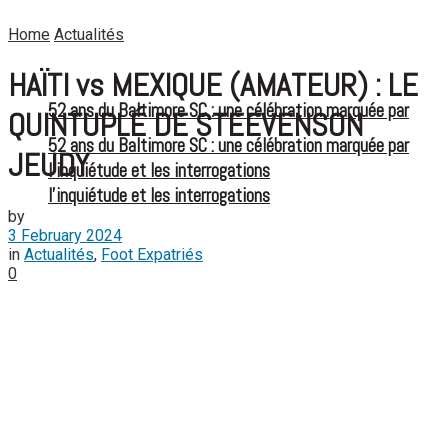
Home
Actualités
HAÏTI vs MEXIQUE (AMATEUR) : LE
52 ans du Baltimore SC : une célébration marquée par
QUINTUPLÉ DE STEEVENSON
52 ans du Baltimore SC : une célébration marquée par
JEUDY
l’inquiétude et les interrogations
l’inquiétude et les interrogations
by
3 February 2024
in
Actualités
,
Foot Expatriés
0