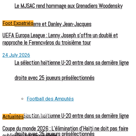
Le MJSAC rend hommage aux Grenadiers Woodensky
Foot Expatriés
Olivier Pierre et Danley Jean-Jacques
UEFA Europa League : Lenny Joseph s’offre un doublé et
rapproche le Ferencváros du troisième tour
24 July 2026
La sélection haïtienne U-20 entre dans sa dernière ligne
droite avec 25 joueurs présélectionnés
Football des Amputés
FOOTBALL FÉMININ
La sélection haïtienne U-20 entre dans sa dernière ligne
Actualités
Coupe du monde 2026 : L’élimination d’Haïti ne doit pas faire
droite avec 25 joueurs présélectionnés