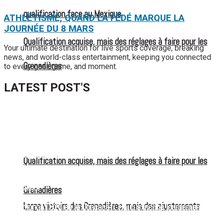
qualification face au Mexique
ATHLÉTISME, QUAND LA FÉDÉ MARQUE LA
JOURNÉE DU 8 MARS
Qualification acquise, mais des réglages à faire pour les
Your ultimate destination for live sports coverage, breaking
news, and world-class entertainment, keeping you connected
Grenadières
to every goal, game, and moment.
LATEST POST'S
52 ans du Baltimore SC : une célébration marquée par
l’inquiétude et les interrogations
FIFA sous pression : l’UEFA et la Concacaf dénoncent un
manque de transparence
Qualification acquise, mais des réglages à faire pour les
Jean-Ricner Bellegarde contraint à l’arrêt après une blessure
musculaire
Grenadières
Large victoire des Grenadières, mais des ajustements
Championnat U20 de la Concacaf : Haïti s’incline lourdement