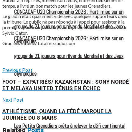
Buteur à 5 reprises, Steevenson Jeudy, entré en deuxième mi-
temps, a livré un bon match pour les jeunes Grenadiers.
CONCACAF U20 Championship 2026 : Haïti mise sur un
Le gradin était quasiment vide avec quelques supporteurs dans
la tribune. Le public n’a pas répondu à l’appel pour assister à la
groupe de 21 joueurs pour rêver du Mondial et des Jeux
première rencontre déroulée sur la pelouse artificielle du stade
Sylvio Cator.
CONCACAF U20 Championship 2026 : Haïti mise sur un
olympiques
Gracien Antoine/ totalmixradio.com
groupe de 21 joueurs pour rêver du Mondial et des Jeux
Previous Post
olympiques
FOOT – EXPATRIÉS/ KAZAKHSTAN : SONY NORDÉ
ET MELAKA UNITED TÉNUS EN ÉCHEC
Next Post
ATHLÉTISME, QUAND LA FÉDÉ MARQUE LA
JOURNÉE DU 8 MARS
Les Petits Grenadiers prêts à relever le défi continental
Related
Posts