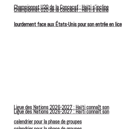
Championnat U20 de la Concacaf : Haïti s’incline
Championnat U20 de la Concacaf : Haïti s’incline
lourdement face aux États-Unis pour son entrée en lice
lourdement face aux États-Unis pour son entrée en lice
Ligue des Nations 2026-2027 : Haïti connaît son
Ligue des Nations 2026-2027 : Haïti connaît son
calendrier pour la phase de groupes
calendrier pour la phase de groupes