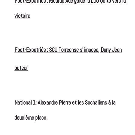
Foot-Expatriés : Ricardo Adé guide la LDU Quito vers la
victoire
Foot-Expatriés : SCU Torreense s’impose, Dany Jean
buteur
National 1: Alexandre Pierre et les Sochaliens à la
deuxième place