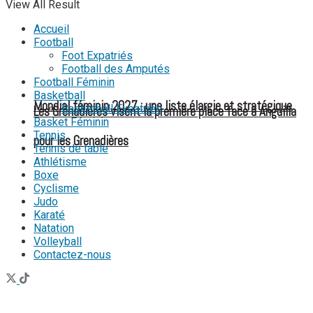
View All Result
Accueil
Football
Foot Expatriés
Football des Amputés
Football Féminin
Basketball
Mondial féminin 2027 : une liste élargie et stratégique
Basketball Expatriés
Les Grenadières visent la première place face à Anguilla
Basket Féminin
Tennis
pour les Grenadières
Tennis de table
Athlétisme
Boxe
Cyclisme
Judo
Karaté
Natation
Volleyball
Contactez-nous