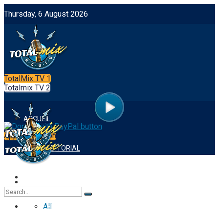
Thursday, 6 August 2026
TotalMix TV 1
Totalmix TV 2
ACCUEIL
App Integration
NOTRE EDITORIAL
FOOTBALL
ACCUEIL
All
NOTRE EDITORIAL