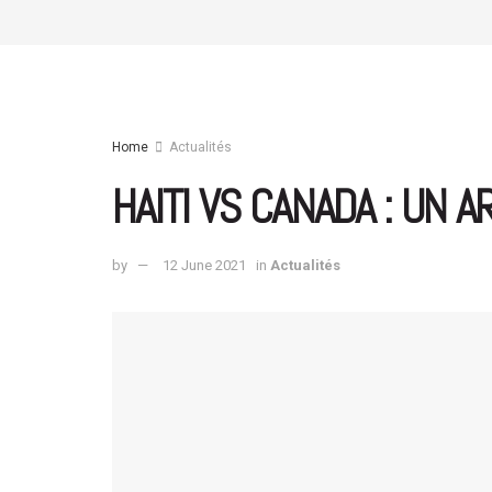
Home
Actualités
HAITI VS CANADA : UN 
by
12 June 2021
in
Actualités