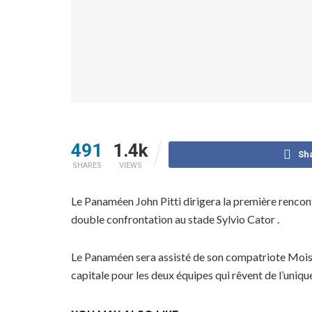
491
1.4k
Sh
SHARES
VIEWS
Le Panaméen John Pitti dirigera la première rencon
double confrontation au stade Sylvio Cator .
Le Panaméen sera assisté de son compatriote Moise
capitale pour les deux équipes qui rêvent de l’unique