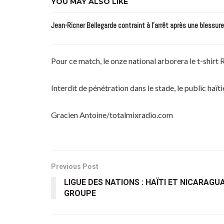
YOU MAY ALSO LIKE
Jean-Ricner Bellegarde contraint à l’arrêt après une blessur
Pour ce match, le onze national arborera le t-shirt 
Interdit de pénétration dans le stade, le public ha
Gracien Antoine/totalmixradio.com
Previous Post
LIGUE DES NATIONS : HAÏTI ET NICARAG
GROUPE