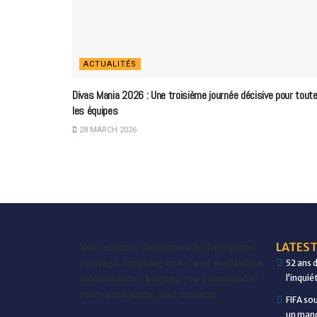
ACTUALITÉS
Divas Mania 2026 : Une troisième journée décisive pour tout
les équipes
28 MARCH 2026
Your ultimate destination for live sports
LATEST
coverage, breaking news, and world-class
52 ans 
entertainment, keeping you connected to
l’inqui
every goal, game, and moment.
FIFA so
un manq