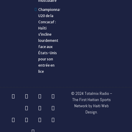
musculaire
Championnat
U20 de la
Concacaf :
Haïti
s’incline
lourdement
face aux
États-Unis
pour son
entrée en
lice
© 2024 Totalmix Radio –
The First Haitian Sports
Network by Haiti Web
Design.