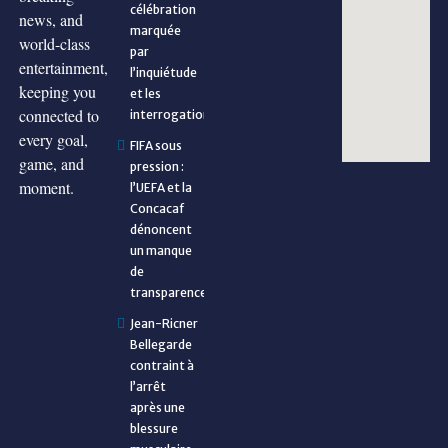
célébration
news, and
marquée
world-class
par
entertainment,
l’inquiétude
keeping you
et les
connected to
interrogations
every goal,
FIFA sous
game, and
pression :
moment.
l’UEFA et la
Concacaf
dénoncent
un manque
de
transparence
Jean-Ricner
Bellegarde
contraint à
l’arrêt
après une
blessure