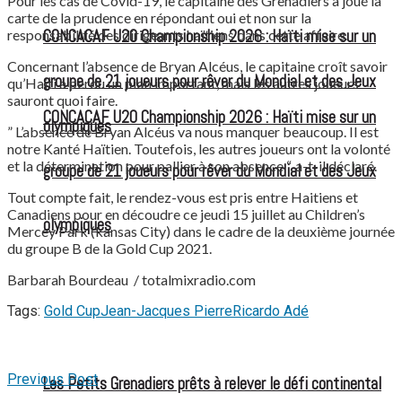
Pour les cas de Covid-19, le capitaine des Grenadiers a joué la
carte de la prudence en répondant oui et non sur la
responsabilité des dirigeants haïtiens dans cette affaire.
CONCACAF U20 Championship 2026 : Haïti mise sur un
Concernant l’absence de Bryan Alcéus, le capitaine croît savoir
groupe de 21 joueurs pour rêver du Mondial et des Jeux
qu’Haiti a perdu un pion important, mais les autres joueurs
sauront quoi faire.
CONCACAF U20 Championship 2026 : Haïti mise sur un
olympiques
” L’absence de Bryan Alcéus va nous manquer beaucoup. Il est
notre Kanté Haïtien. Toutefois, les autres joueurs ont la volonté
et la détermination pour pallier à son absence “, a-t-il déclaré.
groupe de 21 joueurs pour rêver du Mondial et des Jeux
Tout compte fait, le rendez-vous est pris entre Haitiens et
Canadiens pour en découdre ce jeudi 15 juillet au Children’s
olympiques
Mercey Park (kansas City) dans le cadre de la deuxième journée
du groupe B de la Gold Cup 2021.
Barbarah Bourdeau / totalmixradio.com
Tags:
Gold Cup
Jean-Jacques Pierre
Ricardo Adé
Previous Post
Les Petits Grenadiers prêts à relever le défi continental