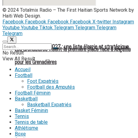
© 2024 Totalmix Radio – The First Haitian Sports Network by
Haiti Web Design.
Facebook
Facebook
Facebook
Facebook
X-twitter
Instagram
Youtube
Youtube
Tiktok
Telegram
Telegram
Telegram
Telegram
Mondial féminin 2027 : une liste élargie et stratégique
Les Grenadières visent la première place face à Anguilla
No Result
View All Result
pour les Grenadières
Accueil
Football
Foot Expatriés
Football des Amputés
Football Féminin
Basketball
Basketball Expatriés
Basket Féminin
Tennis
Tennis de table
Athlétisme
Boxe