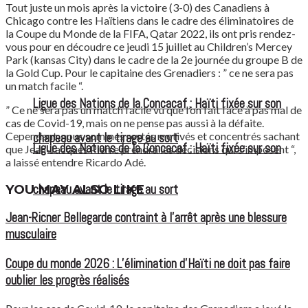
Tout juste un mois après la victoire (3-0) des Canadiens à
Chicago contre les Haïtiens dans le cadre des éliminatoires de
la Coupe du Monde de la FIFA, Qatar 2022, ils ont pris rendez-
vous pour en découdre ce jeudi 15 juillet au Children’s Mercey
Park (kansas City) dans le cadre de la 2e journée du groupe B de
la Gold Cup. Pour le capitaine des Grenadiers : ” ce ne sera pas
un match facile “.
Ligue des Nations de la Concacaf : Haïti fixée sur son
” Ce ne sera pas un match facile vu que l’on fait face à pas mal de
cas de Covid-19, mais on ne pense pas aussi à la défaite.
Cependant, nous sommes restés motivés et concentrés sachant
chapeau avant le tirage au sort
Ligue des Nations de la Concacaf : Haïti fixée sur son
que Jean-Jacques Pierre prendra les décisions qui s’imposent “,
a laissé entendre Ricardo Adé.
YOU MAY ALSO LIKE
chapeau avant le tirage au sort
Jean-Ricner Bellegarde contraint à l’arrêt après une blessure
musculaire
Coupe du monde 2026 : L’élimination d’Haïti ne doit pas faire
oublier les progrès réalisés