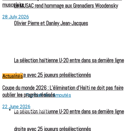
musculaire
Le MJSAC rend hommage aux Grenadiers Woodensky
28 July 2026
Olivier Pierre et Danley Jean-Jacques
La sélection haïtienne U-20 entre dans sa dernière ligne
droite avec 25 joueurs présélectionnés
Actualités
Coupe du monde 2026 : L’élimination d’Haïti ne doit pas faire
oublier les progrès réalisés
Football des Amputés
22 June 2026
FOOTBALL FÉMININ
La sélection haïtienne U-20 entre dans sa dernière ligne
droite avec 25 joueurs présélectionnés