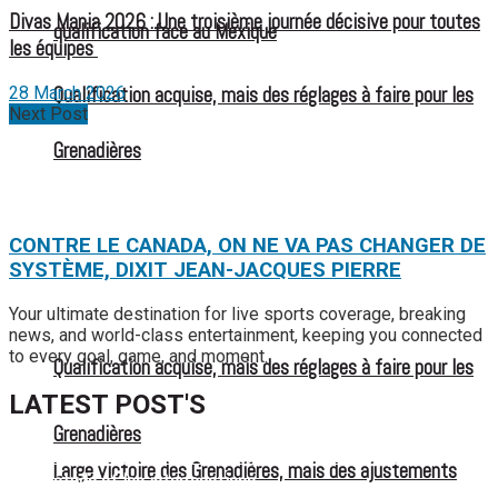
Divas Mania 2026 : Une troisième journée décisive pour toutes
qualification face au Mexique
les équipes
Qualification acquise, mais des réglages à faire pour les
28 March 2026
Next Post
Grenadières
CONTRE LE CANADA, ON NE VA PAS CHANGER DE
SYSTÈME, DIXIT JEAN-JACQUES PIERRE
Your ultimate destination for live sports coverage, breaking
news, and world-class entertainment, keeping you connected
to every goal, game, and moment.
Qualification acquise, mais des réglages à faire pour les
LATEST POST'S
Grenadières
52 ans du Baltimore SC : une célébration marquée par
Large victoire des Grenadières, mais des ajustements
l’inquiétude et les interrogations