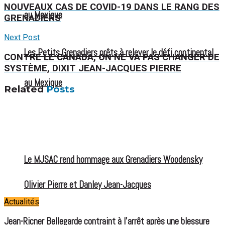
NOUVEAUX CAS DE COVID-19 DANS LE RANG DES
au Mexique
GRENADIERS
Next Post
Les Petits Grenadiers prêts à relever le défi continental
CONTRE LE CANADA, ON NE VA PAS CHANGER DE
SYSTÈME, DIXIT JEAN-JACQUES PIERRE
au Mexique
Related
Posts
Le MJSAC rend hommage aux Grenadiers Woodensky
Olivier Pierre et Danley Jean-Jacques
Actualités
Jean-Ricner Bellegarde contraint à l’arrêt après une blessure