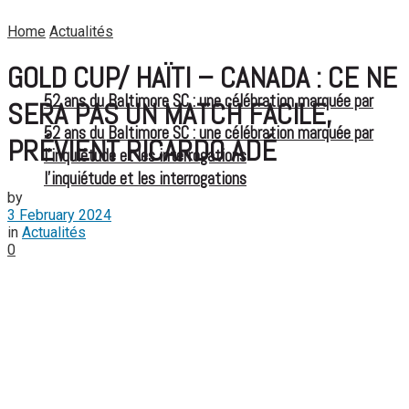
Home
Actualités
GOLD CUP/ HAÏTI – CANADA : CE NE
52 ans du Baltimore SC : une célébration marquée par
SERA PAS UN MATCH FACILE,
52 ans du Baltimore SC : une célébration marquée par
PRÉVIENT RICARDO ADÉ
l’inquiétude et les interrogations
l’inquiétude et les interrogations
by
3 February 2024
in
Actualités
0