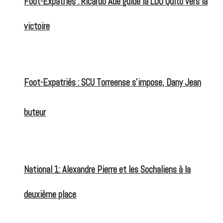
Foot-Expatriés : Ricardo Adé guide la LDU Quito vers la
victoire
Foot-Expatriés : SCU Torreense s’impose, Dany Jean
buteur
National 1: Alexandre Pierre et les Sochaliens à la
deuxième place