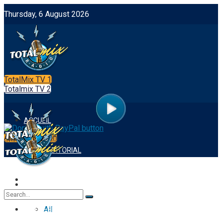
Thursday, 6 August 2026
TotalMix TV 1
Totalmix TV 2
ACCUEIL
App Integration
NOTRE EDITORIAL
FOOTBALL
ACCUEIL
All
NOTRE EDITORIAL