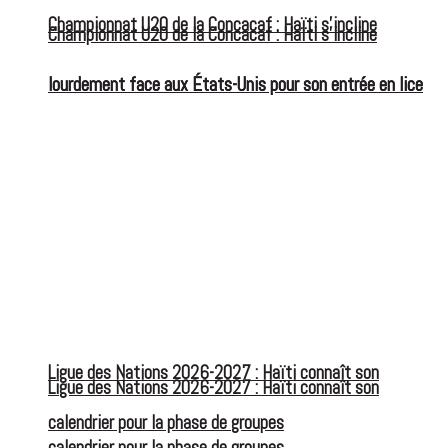
Championnat U20 de la Concacaf : Haïti s’incline
Championnat U20 de la Concacaf : Haïti s’incline
lourdement face aux États-Unis pour son entrée en lice
lourdement face aux États-Unis pour son entrée en lice
Ligue des Nations 2026-2027 : Haïti connaît son
Ligue des Nations 2026-2027 : Haïti connaît son
calendrier pour la phase de groupes
calendrier pour la phase de groupes