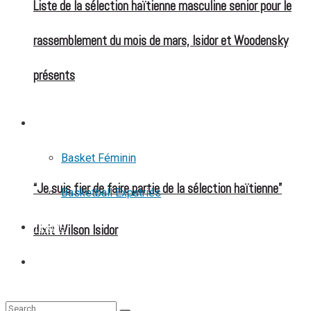
Liste de la sélection haïtienne masculine senior pour le
rassemblement du mois de mars, Isidor et Woodensky
présents
BASKETBALL
Basket Féminin
“Je suis fier de faire partie de la sélection haïtienne”
Basketball Expatriés
dixit Wilson Isidor
TENNIS
TENNIS DE TABLE