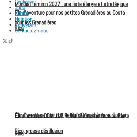
Cyclisme
Mondial féminin 2027 : une liste élargie et stratégique
Judo
Fin d’aventure pour nos petites Grenadières au Costa
Karaté
Natation
pour les Grenadières
Volleyball
Rica
Contactez-nous
Fin d’aventure pour nos petites Grenadières au Costa
Éliminatoires CDM U17 F : Haïti s’incline face au Porto
Rico, grosse désillusion
Rica