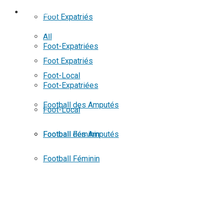
No Result
FOOTBALL
Foot Expatriés
View All Result
All
Foot-Expatriées
Foot Expatriés
Foot-Local
Foot-Expatriées
Football des Amputés
Foot-Local
Football Féminin
Football des Amputés
Football Féminin