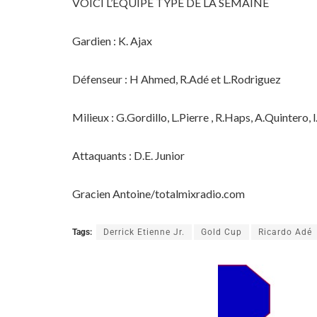
VOICI L’ÉQUIPE TYPE DE LA SEMAINE
Gardien : K. Ajax
Défenseur : H Ahmed, R.Adé et L.Rodriguez
Milieux : G.Gordillo, L.Pierre , R.Haps, A.Quintero, 
Attaquants : D.E. Junior
Gracien Antoine/totalmixradio.com
Tags:
Derrick Etienne Jr.
Gold Cup
Ricardo Adé