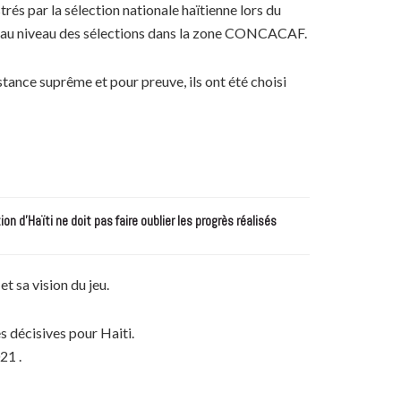
trés par la sélection nationale haïtienne lors du
s au niveau des sélections dans la zone CONCACAF.
stance suprême et pour preuve, ils ont été choisi
n d’Haïti ne doit pas faire oublier les progrès réalisés
et sa vision du jeu.
es décisives pour Haiti.
21 .