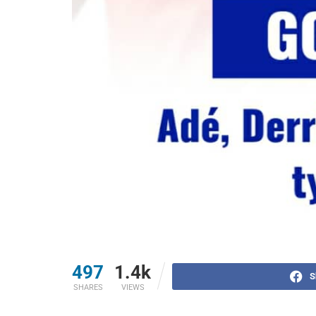
497
1.4k
S
SHARES
VIEWS