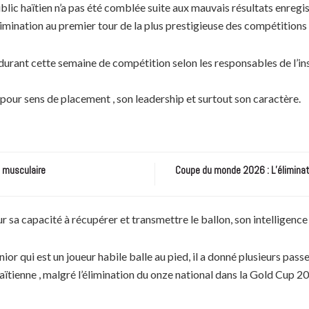
blic haïtien n’a pas été comblée suite aux mauvais résultats enregis
mination au premier tour de la plus prestigieuse des compétition
t durant cette semaine de compétition selon les responsables de l’in
, pour sens de placement , son leadership et surtout son caractère.
e musculaire
Coupe du monde 2026 : L’éliminatio
r sa capacité à récupérer et transmettre le ballon, son intelligence 
nior qui est un joueur habile balle au pied, il a donné plusieurs pass
ïtienne , malgré l’élimination du onze national dans la Gold Cup 20