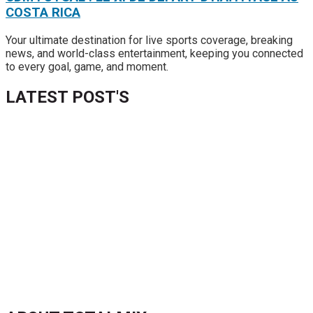
COSTA RICA
Your ultimate destination for live sports coverage, breaking
news, and world-class entertainment, keeping you connected
to every goal, game, and moment.
LATEST POST'S
52 ans du Baltimore SC : une célébration marquée par
l’inquiétude et les interrogations
FIFA sous pression : l’UEFA et la Concacaf dénoncent un
manque de transparence
Jean-Ricner Bellegarde contraint à l’arrêt après une blessure
musculaire
Championnat U20 de la Concacaf : Haïti s’incline lourdement
face aux États-Unis pour son entrée en lice