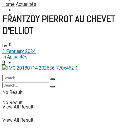
FOOTBALL FÉMININ
Home
Actualités
View All Result
FOOT EXPATRIÉS
FOOT EXPATRIÉS
FRANTZDY PIERROT AU CHEVET
D’ELLIOT
BASKETBALL
BASKETBALL
TENNIS
by
TENNIS
3 February 2024
in
Actualités
TENNIS DE TABLE
0
TENNIS DE TABLE
No Result
No Result
View All Result
View All Result