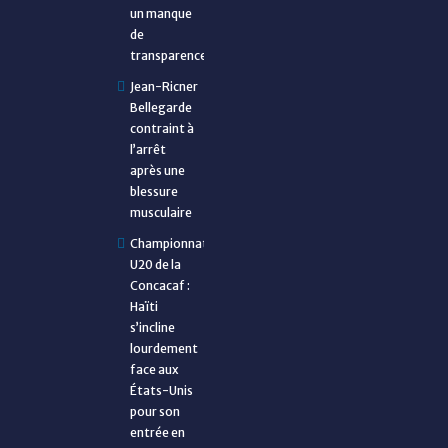
un manque
de
transparence
Jean-Ricner
Bellegarde
contraint à
l’arrêt
après une
blessure
musculaire
Championnat
U20 de la
Concacaf :
Haïti
s’incline
lourdement
face aux
États-Unis
pour son
entrée en