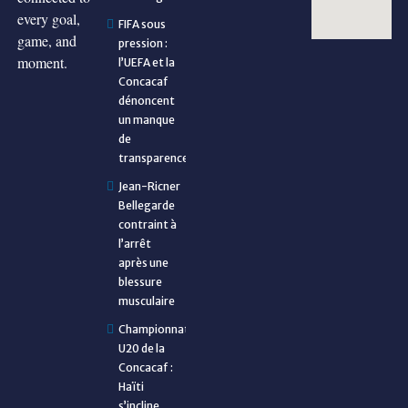
every goal,
FIFA sous
game, and
pression :
moment.
l’UEFA et la
Concacaf
dénoncent
un manque
de
transparence
Jean-Ricner
Bellegarde
contraint à
l’arrêt
après une
blessure
musculaire
Championnat
U20 de la
Concacaf :
Haïti
s’incline