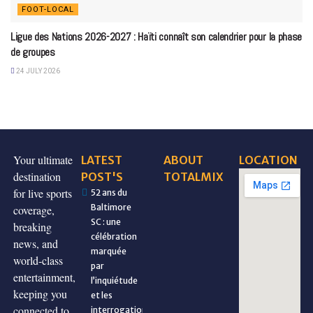
FOOT-LOCAL
Ligue des Nations 2026-2027 : Haïti connaît son calendrier pour la phase
de groupes
24 JULY 2026
Your ultimate
LATEST
ABOUT
LOCATION
destination
POST'S
TOTALMIX
for live sports
52 ans du
Baltimore
coverage,
SC : une
breaking
célébration
news, and
marquée
world-class
par
entertainment,
l’inquiétude
keeping you
et les
connected to
interrogations