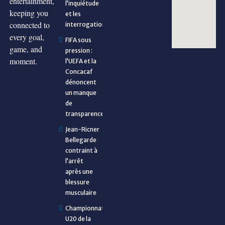
entertainment,
l’inquiétude
keeping you
et les
connected to
interrogations
every goal,
FIFA sous
game, and
pression :
moment.
l’UEFA et la
Concacaf
dénoncent
un manque
de
transparence
Jean-Ricner
Bellegarde
contraint à
l’arrêt
après une
blessure
musculaire
Championnat
U20 de la