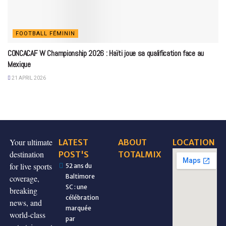
FOOTBALL FÉMININ
CONCACAF W Championship 2026 : Haïti joue sa qualification face au
Mexique
21 APRIL 2026
Your ultimate
LATEST
ABOUT
LOCATION
destination
POST'S
TOTALMIX
for live sports
52 ans du
Baltimore
coverage,
SC : une
breaking
célébration
news, and
marquée
world-class
par