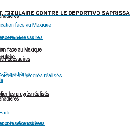
T, TITULAIRE CONTRE LE DEPORTIVO SAPRISSA
renadières
ion face au Mexique
culaire
re nécessaires
ier les progrès réalisés
renadières