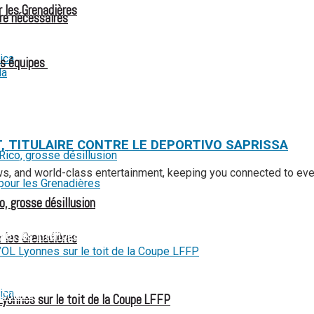
r les Grenadières
re nécessaires
es équipes
T, TITULAIRE CONTRE LE DEPORTIVO SAPRISSA
ews, and world-class entertainment, keeping you connected to ev
o, grosse désillusion
 et les interrogations
r les Grenadières
e de transparence
culaire
Lyonnes sur le toit de la Coupe LFFP