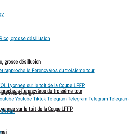
 aux États-Unis pour son entrée en lice
o, grosse désillusion
pproche le Ferencváros du troisième tour
Haiti Web Design.
outube
Youtube
Tiktok
Telegram
Telegram
Telegram
Telegram
Lyonnes sur le toit de la Coupe LFFP
 mai