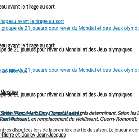
eau avant le tirage au sort
eau avant le tirage au sort
e de 21 joueurs pour rêver du Mondial et des Jeux olympiques
u Mexique
e de 21 joueurs pour rêver du Mondial et des Jeux olympiques
aint-Marc, Marc Emy Florestal a été très determinant. Selon les in
rd Tout-Puissant, en remplacement du vieillissant, Guerry Romondt.
contres disputées lors de la première partie de saison. Le joueur a 
 Pierre et Danley Jean-Jacques
e SC.