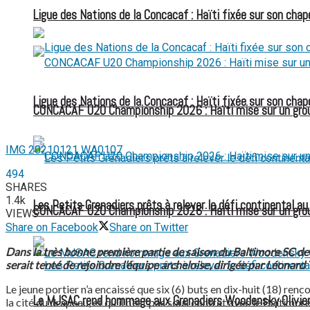
Ligue des Nations de la Concacaf : Haïti fixée sur son chap
Ligue des Nations de la Concacaf : Haïti fixée sur son chap
CONCACAF U20 Championship 2026 : Haïti mise sur un group
IMG 20210121 WA0107
494
SHARES
1.4k
Les Petits Grenadiers prêts à relever le défi continental a
CONCACAF U20 Championship 2026 : Haïti mise sur un group
VIEWS
Share on Facebook
Share on Twitter
Dans la très bonne première partie de saison du Baltimore SC de S
serait tenté de rejoindre l’équipe archeloise, dirigée par Léona
Le jeune portier n’a encaissé que six (6) buts en dix-huit (18) ren
Le MJSAC rend hommage aux Grenadiers Woodensky Olivier
la cité du drapeau, et qu’il n’est pas sous contrat avec le Baltimor