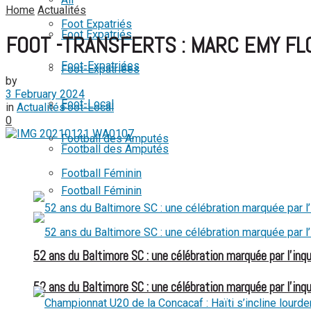
Home
Actualités
View All Result
Foot Expatriés
Foot Expatriés
FOOT -TRANSFERTS : MARC EMY FLO
Foot-Expatriées
Foot-Expatriées
by
3 February 2024
Foot-Local
in
Actualités
Foot-Local
0
Football des Amputés
Football des Amputés
Football Féminin
Football Féminin
52 ans du Baltimore SC : une célébration marquée par l’inqu
52 ans du Baltimore SC : une célébration marquée par l’inqu