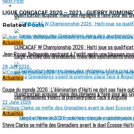
Next Post
FOOTBALL FÉMININ
LIGUE CONCACAF 2020 – 2021 : GUERRY ROMOND
Qualification acquise, mais des réglages à faire pour les G
Related
Posts
Actualités
CONCACAF W Championship 2026 : Haïti joue sa qualificat
Jean-Ricner Bellegarde contraint à l’arrêt après une blessure mus
Large victoire des Grenadières, mais des ajustements enco
28 July 2026
Actualités
Coupe du monde 2026 : L’élimination d’Haïti ne doit pas faire oubl
Qualification acquise, mais des réglages à faire pour les G
Les Grenadières visent la première place face à Anguilla
22 June 2026
Actualités
Steve Clarke se méfie des Grenadiers avant le duel Écosse-Haïti