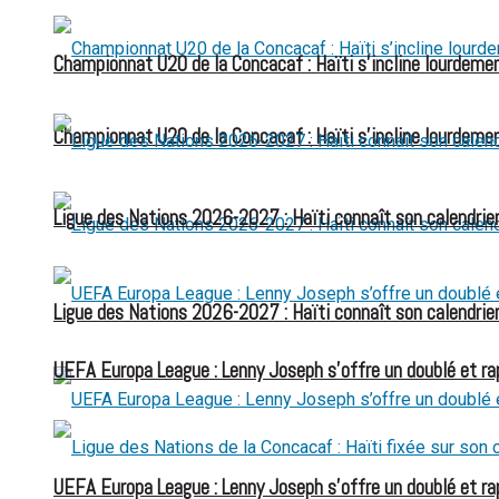
Championnat U20 de la Concacaf : Haïti s’incline lourdemen
Championnat U20 de la Concacaf : Haïti s’incline lourdemen
Ligue des Nations 2026-2027 : Haïti connaît son calendrier
Ligue des Nations 2026-2027 : Haïti connaît son calendrier
UEFA Europa League : Lenny Joseph s’offre un doublé et ra
UEFA Europa League : Lenny Joseph s’offre un doublé et ra