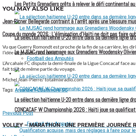
Les Petits Grenadiers prêts à relever le défi continental a
YOU MAY ALSO LIKE
Jean-Ricner Bellegarde contraint à l’arrêt après une blessure mus
Coupe du monde 2026 : L’élimination d’Haïti ne doit pas faire oubl
La sélection haïtienne U-20 entre dans sa dernière ligne dr
Vu que Guerry Romondt est proche de la fin de sa carrière, les dir
Le MJSAC rend hommage aux Grenadiers Woodensky Olivier
l’idée de prendre son envol.
Football des Amputés
L’Arcahaie FC dispute la demi-finale de la Ligue Concacaf face a
fait tout de même partie du voyage.
FOOTBALL FÉMININ
Michel Jean-Pierre/ totalmixradio.com
Tags:
Arcahaie FC
Baltimore SC
La sélection haïtienne U-20 entre dans sa dernière ligne dr
CONCACAF W Championship 2026 : Haïti joue sa qualificat
Previous Post
Football des Amputés
VOLLEY – MARATHON : UNE PREMIÈRE JOURNÉE R