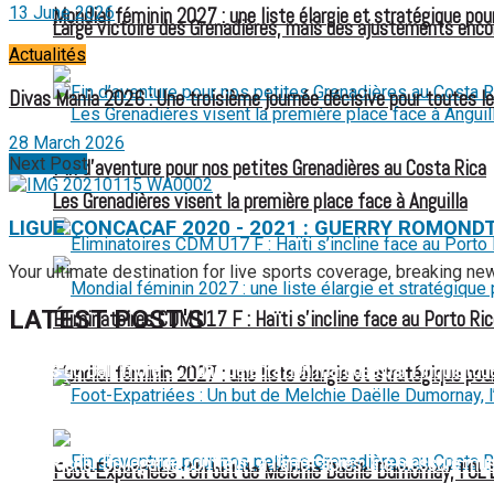
13 June 2026
Mondial féminin 2027 : une liste élargie et stratégique pou
Large victoire des Grenadières, mais des ajustements enco
Actualités
Divas Mania 2026 : Une troisième journée décisive pour toutes l
28 March 2026
Next Post
Fin d’aventure pour nos petites Grenadières au Costa Rica
Les Grenadières visent la première place face à Anguilla
LIGUE CONCACAF 2020 - 2021 : GUERRY ROMOND
Your ultimate destination for live sports coverage, breaking n
LATEST POST'S
Éliminatoires CDM U17 F : Haïti s’incline face au Porto Ric
52 ans du Baltimore SC : une célébration marquée par l’inquiétude
Mondial féminin 2027 : une liste élargie et stratégique pou
FIFA sous pression : l’UEFA et la Concacaf dénoncent un manqu
Jean-Ricner Bellegarde contraint à l’arrêt après une blessure mus
Foot-Expatriées : Un but de Melchie Daëlle Dumornay, l’OL 