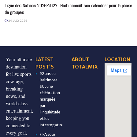
Ligue des Nations 2026-2027 : Haïti connaît son calendrier pour la phase
de groupes
24 JULY 2026
Your ultimate
LATEST
ABOUT
LOCATION
destination
POST'S
TOTALMIX
for live sports
52 ans du
Baltimore
coverage,
SC : une
breaking
célébration
news, and
marquée
world-class
par
entertainment,
l’inquiétude
keeping you
et les
connected to
interrogations
every goal,
FIFA sous