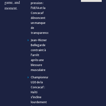
game, and
pression :
moment.
l’UEFA et la
Concacaf
dénoncent
un manque
de
transparence
Jean-Ricner
Bellegarde
contraint à
l’arrêt
après une
blessure
musculaire
Championnat
U20 de la
Concacaf :
Haïti
s’incline
lourdement