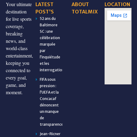
Your ultimate
LATEST
ABOUT
LOCATION
destination
POST'S
TOTALMIX
for live sports
52 ans du
Baltimore
coverage,
SC : une
breaking
célébration
news, and
marquée
world-class
par
entertainment,
l’inquiétude
keeping you
et les
connected to
interrogations
every goal,
FIFA sous
game, and
pression :
moment.
l’UEFA et la
Concacaf
dénoncent
un manque
de
transparence
Jean-Ricner