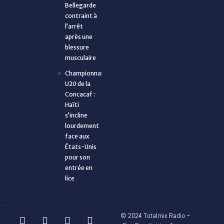
Bellegarde
contraint à
l’arrêt
après une
blessure
musculaire
Championnat
U20 de la
Concacaf :
Haïti
s’incline
lourdement
face aux
États-Unis
pour son
entrée en
lice
© 2024 Totalmix Radio –