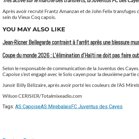
Très active sur le marché des transferts, la Juventus FC des Cayes
Après avoir recruté Frantz Amanzan et de John Felix transfuges du S
sein du Vieux Coq capois.
YOU MAY ALSO LIKE
Jean-Ricner Bellegarde contraint à l’arrêt après une blessure mus
Coupe du monde 2026 : L’élimination d’Haïti ne doit pas faire oubl
Selon le responsable de communication de la Juventus des Cayes, M
Capoise s’est engagé avec le Solo cayen pour la deuxième partie d
Junoir Billy Bélizaire, après avoir porté les couleurs de l’AS Mire
Wilson CERISIER/Totalmixeadio.com
Tags:
AS Capoise
AS Mirebalais
FC Juventus des Cayes