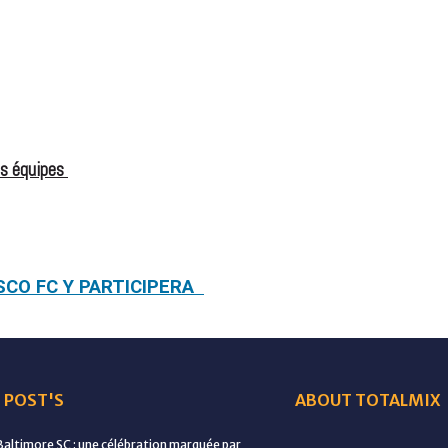
es équipes
OSCO FC Y PARTICIPERA
 POST'S
ABOUT TOTALMIX
Baltimore SC : une célébration marquée par