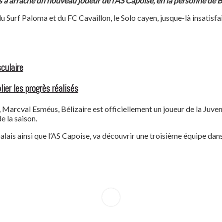
 a arraché un nouveau joueur de l’AS Capoise, en la personne de Bel
urf Paloma et du FC Cavaillon, le Solo cayen, jusque-là insatisfait,
culaire
ier les progrès réalisés
arcval Esméus, Bélizaire est officiellement un joueur de la Juventu
e la saison.
balais ainsi que l’AS Capoise, va découvrir une troisième équipe dan