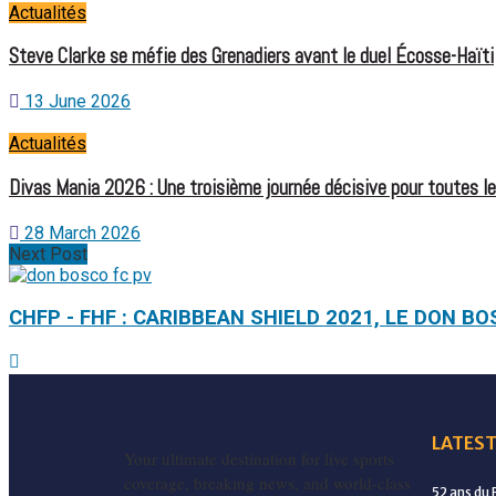
Actualités
Steve Clarke se méfie des Grenadiers avant le duel Écosse-Haïti
13 June 2026
Actualités
Divas Mania 2026 : Une troisième journée décisive pour toutes l
28 March 2026
Next Post
CHFP - FHF : CARIBBEAN SHIELD 2021, LE DON B
LATEST
Your ultimate destination for live sports
coverage, breaking news, and world-class
52 ans du 