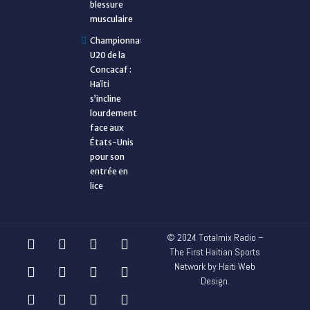
blessure
musculaire
Championnat
U20 de la
Concacaf :
Haïti
s’incline
lourdement
face aux
États-Unis
pour son
entrée en
lice
© 2024 Totalmix Radio –
The First Haitian Sports
Network by Haiti Web
Design.