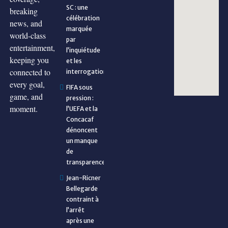
SC : une
breaking
célébration
news, and
marquée
world-class
par
entertainment,
l’inquiétude
keeping you
et les
connected to
interrogations
every goal,
FIFA sous
game, and
pression :
moment.
l’UEFA et la
Concacaf
dénoncent
un manque
de
transparence
Jean-Ricner
Bellegarde
contraint à
l’arrêt
après une