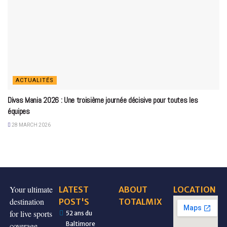
ACTUALITÉS
Divas Mania 2026 : Une troisième journée décisive pour toutes les
équipes
28 MARCH 2026
Your ultimate
LATEST
ABOUT
LOCATION
destination
POST'S
TOTALMIX
for live sports
52 ans du
Baltimore
coverage,